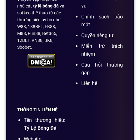
vụ
nhà cái,
tỷ lệ bóng đá
và
soi kèo thể thao từ các
Chính sách bảo
thương hiệu uy tín như
mật
W88, 188BET, FB88,
M88, Fun88, Bet365,
Quyền riêng tư
12BET, VN88, BK8,
Miễn trừ trách
Sbobet.
nhiệm
Câu hỏi thường
gặp
Liên hệ
THÔNG TIN LIÊN HỆ
Tên thương hiệu:
Tỷ Lệ Bóng Đá
Website: