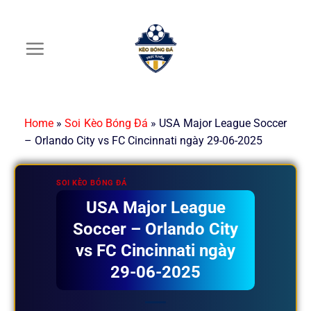
Chuyển
đến
nội
dung
Home
»
Soi Kèo Bóng Đá
»
USA Major League Soccer
– Orlando City vs FC Cincinnati ngày 29-06-2025
SOI KÈO BÓNG ĐÁ
USA Major League
Soccer – Orlando City
vs FC Cincinnati ngày
29-06-2025