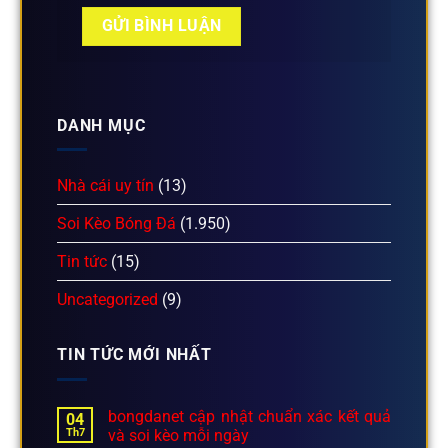
DANH MỤC
Nhà cái uy tín
(13)
Soi Kèo Bóng Đá
(1.950)
Tin tức
(15)
Uncategorized
(9)
TIN TỨC MỚI NHẤT
bongdanet cập nhật chuẩn xác kết quả
04
Th7
và soi kèo mỗi ngày