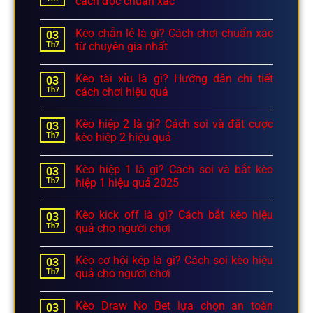
cách đọc chuẩn xác
Kèo chẵn lẻ là gì? Cách chơi chuẩn xác
03
Th7
từ chuyên gia nhất
Kèo tài xỉu là gì? Hướng dẫn chi tiết
03
Th7
cách chơi hiệu quả
Kèo hiệp 2 là gì? Cách soi và đặt cược
03
Th7
kèo hiệp 2 hiệu quả
Kèo hiệp 1 là gì? Cách soi và bắt kèo
03
Th7
hiệp 1 hiệu quả 2025
Kèo kick off là gì? Cách bắt kèo hiệu
03
Th7
quả cho người chơi
Kèo cơ hội kép là gì? Cách soi kèo hiệu
03
Th7
quả cho người chơi
Kèo Draw No Bet lựa chọn an toàn
03