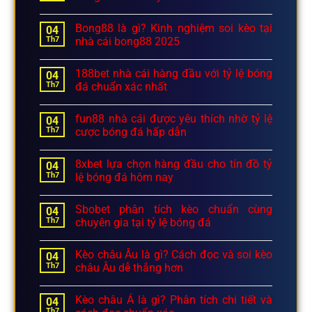
Bong88 là gì? Kinh nghiệm soi kèo tại
04
Th7
nhà cái bong88 2025
188bet nhà cái hàng đầu với tỷ lệ bóng
04
Th7
đá chuẩn xác nhất
fun88 nhà cái được yêu thích nhờ tỷ lệ
04
Th7
cược bóng đá hấp dẫn
8xbet lựa chọn hàng đầu cho tín đồ tỷ
04
Th7
lệ bóng đá hôm nay
Sbobet phân tích kèo chuẩn cùng
04
Th7
chuyên gia tại tỷ lệ bóng đá
Kèo châu Âu là gì? Cách đọc và soi kèo
04
Th7
châu Âu dễ thắng hơn
Kèo châu Á là gì? Phân tích chi tiết và
04
Th7