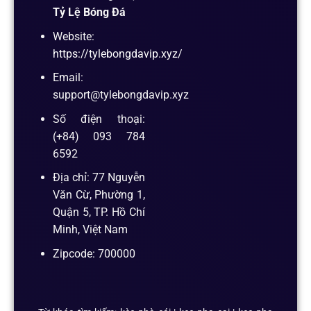
Tỷ Lệ Bóng Đá
Website:
https://tylebongdavip.xyz/
Email:
support@tylebongdavip.xyz
Số điện thoại:
(+84) 093 784
6592
Địa chỉ: 77 Nguyễn
Văn Cừ, Phường 1,
Quận 5, TP. Hồ Chí
Minh, Việt Nam
Zipcode: 700000