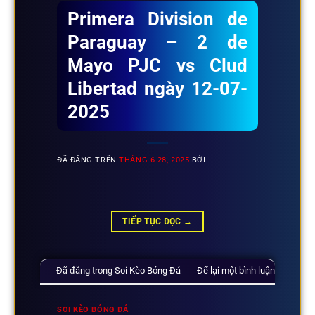
Primera Division de
Paraguay – 2 de
Mayo PJC vs Clud
Libertad ngày 12-07-
2025
ĐÃ ĐĂNG TRÊN
THÁNG 6 28, 2025
BỞI
TIẾP TỤC ĐỌC
→
Đã đăng trong
Soi Kèo Bóng Đá
Để lại một bình luận
SOI KÈO BÓNG ĐÁ