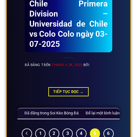
Chile Primera
Division –
Universidad de Chile
vs Colo Colo ngày 03-
07-2025
ĐÃ ĐĂNG TRÊN
THÁNG 6 28, 2025
BỞI
TIẾP TỤC ĐỌC
→
Đã đăng trong
Soi Kèo Bóng Đá
Để lại một bình luận
1
2
3
4
5
6