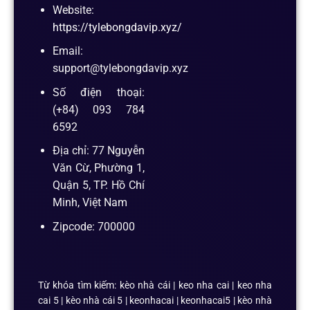
Website:
https://tylebongdavip.xyz/
Email:
support@tylebongdavip.xyz
Số điện thoại:
(+84) 093 784
6592
Địa chỉ: 77 Nguyễn
Văn Cừ, Phường 1,
Quận 5, TP. Hồ Chí
Minh, Việt Nam
Zipcode: 700000
Từ khóa tìm kiếm: kèo nhà cái | keo nha cai | keo nha
cai 5 | kèo nhà cái 5 | keonhacai | keonhacai5 | kèo nhà