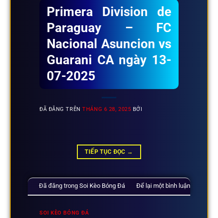
Primera Division de
Paraguay – FC
Nacional Asuncion vs
Guarani CA ngày 13-
07-2025
ĐÃ ĐĂNG TRÊN
THÁNG 6 28, 2025
BỞI
TIẾP TỤC ĐỌC
→
Đã đăng trong
Soi Kèo Bóng Đá
Để lại một bình luận
SOI KÈO BÓNG ĐÁ