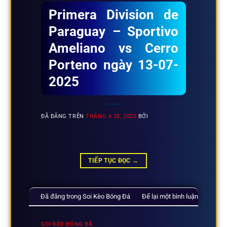
Primera Division de
Paraguay – Sportivo
Ameliano vs Cerro
Porteno ngày 13-07-
2025
ĐÃ ĐĂNG TRÊN
THÁNG 6 28, 2025
BỞI
TIẾP TỤC ĐỌC
→
Đã đăng trong
Soi Kèo Bóng Đá
Để lại một bình luận
SOI KÈO BÓNG ĐÁ