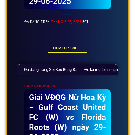
29-06-2025
ĐÃ ĐĂNG TRÊN
THÁNG 6 28, 2025
BỞI
TIẾP TỤC ĐỌC
→
Đã đăng trong
Soi Kèo Bóng Đá
Để lại một bình luận
SOI KÈO BÓNG ĐÁ
Giải VĐQG Nữ Hoa Kỳ
– Gulf Coast United
FC (W) vs Florida
Roots (W) ngày 29-