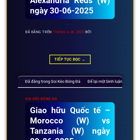
Alexandria Reds (W)
ngày 30-06-2025
ĐÃ ĐĂNG TRÊN
THÁNG 6 28, 2025
BỞI
TIẾP TỤC ĐỌC
→
Đã đăng trong
Soi Kèo Bóng Đá
Để lại một bình luận
SOI KÈO BÓNG ĐÁ
Giao hữu Quốc tế –
Morocco (W) vs
Tanzania (W) ngày