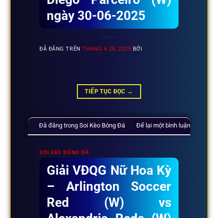
ngày 30-06-2025
ĐÃ ĐĂNG TRÊN
THÁNG 6 28, 2025
BỞI
TIẾP TỤC ĐỌC
→
Đã đăng trong
Soi Kèo Bóng Đá
Để lại một bình luận
SOI KÈO BÓNG ĐÁ
Giải VĐQG Nữ Hoa Kỳ
– Arlington Soccer
Red (W) vs