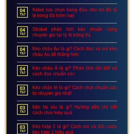
8xbet lựa chọn hàng đầu cho tín đồ tỷ
04
Th7
lệ bóng đá hôm nay
Sbobet phân tích kèo chuẩn cùng
04
Th7
chuyên gia tại tỷ lệ bóng đá
Kèo châu Âu là gì? Cách đọc và soi kèo
04
Th7
châu Âu dễ thắng hơn
Kèo châu Á là gì? Phân tích chi tiết và
04
Th7
cách đọc chuẩn xác
Kèo chẵn lẻ là gì? Cách chơi chuẩn xác
03
Th7
từ chuyên gia nhất
Kèo tài xỉu là gì? Hướng dẫn chi tiết
03
Th7
cách chơi hiệu quả
Kèo hiệp 2 là gì? Cách soi và đặt cược
03
Th7
kèo hiệp 2 hiệu quả