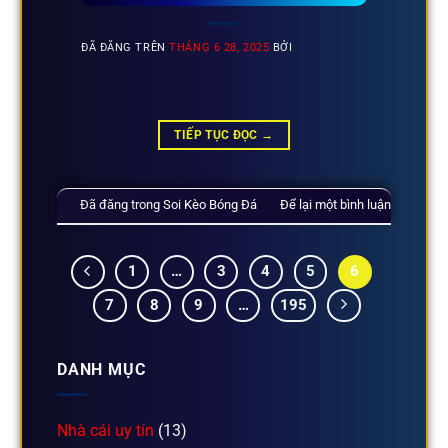
ĐÃ ĐĂNG TRÊN
THÁNG 6 28, 2025
BỞI
TIẾP TỤC ĐỌC
→
Đã đăng trong
Soi Kèo Bóng Đá
Để lại một bình luận
1
…
3
4
5
6
7
8
9
…
195
DANH MỤC
Nhà cái uy tín
(13)