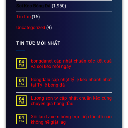
Soi Kèo Bóng Đá
(1.950)
Tin tức
(15)
Uncategorized
(9)
TIN TỨC MỚI NHẤT
bongdanet cập nhật chuẩn xác kết quả
04
Th7
và soi kèo mỗi ngày
Bongdalu cập nhật tỷ lệ kèo nhanh nhất
04
Th7
tại Tỷ lệ bóng đá
Lương sơn tv cập nhật chuẩn kèo cùng
04
Th7
chuyên gia hàng đầu
Xôi lạc tv xem bóng trực tiếp tốc độ cao
04
Th7
không hề giật lag