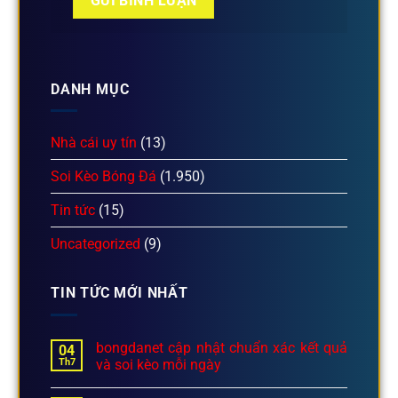
DANH MỤC
Nhà cái uy tín
(13)
Soi Kèo Bóng Đá
(1.950)
Tin tức
(15)
Uncategorized
(9)
TIN TỨC MỚI NHẤT
bongdanet cập nhật chuẩn xác kết quả
04
Th7
và soi kèo mỗi ngày