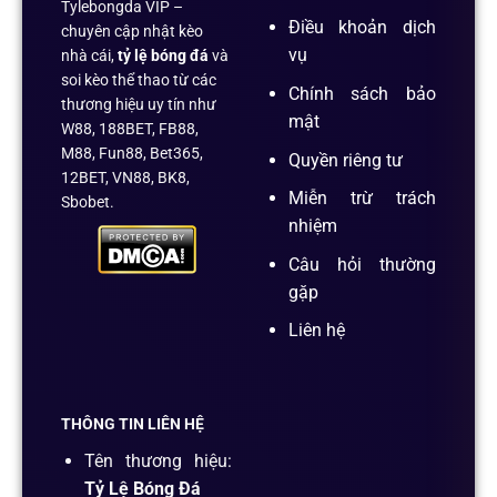
Tylebongda VIP –
Điều khoản dịch
chuyên cập nhật kèo
vụ
nhà cái,
tỷ lệ bóng đá
và
soi kèo thể thao từ các
Chính sách bảo
thương hiệu uy tín như
mật
W88, 188BET, FB88,
M88, Fun88, Bet365,
Quyền riêng tư
12BET, VN88, BK8,
Miễn trừ trách
Sbobet.
nhiệm
Câu hỏi thường
gặp
Liên hệ
THÔNG TIN LIÊN HỆ
Tên thương hiệu:
Tỷ Lệ Bóng Đá