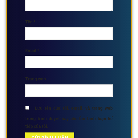
Tên
*
Email
*
Trang web
Lưu tên của tôi, email, và trang web
trong trình duyệt này cho lần bình luận kế
tiếp của tôi.