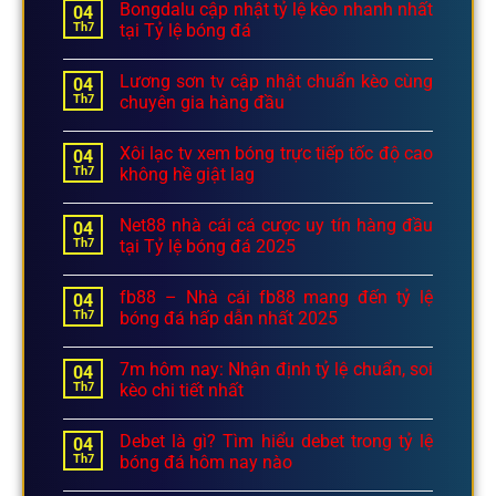
Bongdalu cập nhật tỷ lệ kèo nhanh nhất
04
Th7
tại Tỷ lệ bóng đá
Lương sơn tv cập nhật chuẩn kèo cùng
04
Th7
chuyên gia hàng đầu
Xôi lạc tv xem bóng trực tiếp tốc độ cao
04
Th7
không hề giật lag
Net88 nhà cái cá cược uy tín hàng đầu
04
Th7
tại Tỷ lệ bóng đá 2025
fb88 – Nhà cái fb88 mang đến tỷ lệ
04
Th7
bóng đá hấp dẫn nhất 2025
7m hôm nay: Nhận định tỷ lệ chuẩn, soi
04
Th7
kèo chi tiết nhất
Debet là gì? Tìm hiểu debet trong tỷ lệ
04
Th7
bóng đá hôm nay nào