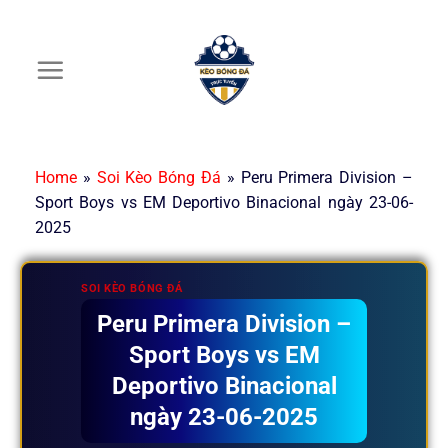
Chuyển
đến
nội
dung
Home
»
Soi Kèo Bóng Đá
»
Peru Primera Division –
Sport Boys vs EM Deportivo Binacional ngày 23-06-
2025
SOI KÈO BÓNG ĐÁ
Peru Primera Division –
Sport Boys vs EM
Deportivo Binacional
ngày 23-06-2025