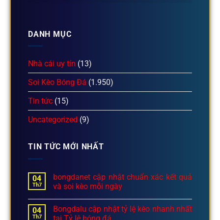
DANH MỤC
Nhà cái uy tín
(13)
Soi Kèo Bóng Đá
(1.950)
Tin tức
(15)
Uncategorized
(9)
TIN TỨC MỚI NHẤT
bongdanet cập nhật chuẩn xác kết quả
04
Th7
và soi kèo mỗi ngày
Bongdalu cập nhật tỷ lệ kèo nhanh nhất
04
Th7
tại Tỷ lệ bóng đá