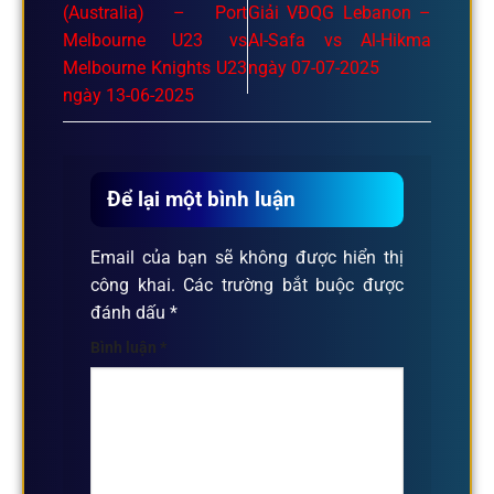
(Australia) – Port
Giải VĐQG Lebanon –
Melbourne U23 vs
Al-Safa vs Al-Hikma
Melbourne Knights U23
ngày 07-07-2025
ngày 13-06-2025
Để lại một bình luận
Email của bạn sẽ không được hiển thị
công khai.
Các trường bắt buộc được
đánh dấu
*
Bình luận
*