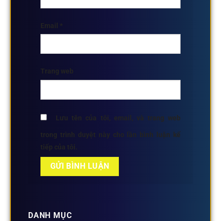
Email
*
Trang web
Lưu tên của tôi, email, và trang web
trong trình duyệt này cho lần bình luận kế
tiếp của tôi.
DANH MỤC