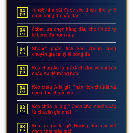
fun88 nhà cái được yêu thích nhờ tỷ lệ
04
Th7
cược bóng đá hấp dẫn
8xbet lựa chọn hàng đầu cho tín đồ tỷ
04
Th7
lệ bóng đá hôm nay
Sbobet phân tích kèo chuẩn cùng
04
Th7
chuyên gia tại tỷ lệ bóng đá
Kèo châu Âu là gì? Cách đọc và soi kèo
04
Th7
châu Âu dễ thắng hơn
Kèo châu Á là gì? Phân tích chi tiết và
04
Th7
cách đọc chuẩn xác
Kèo chẵn lẻ là gì? Cách chơi chuẩn xác
03
Th7
từ chuyên gia nhất
Kèo tài xỉu là gì? Hướng dẫn chi tiết
03
Th7
cách chơi hiệu quả