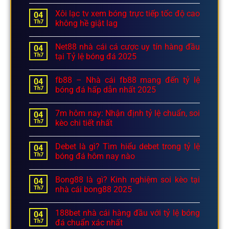
Xôi lạc tv xem bóng trực tiếp tốc độ cao
04
Th7
không hề giật lag
Net88 nhà cái cá cược uy tín hàng đầu
04
Th7
tại Tỷ lệ bóng đá 2025
fb88 – Nhà cái fb88 mang đến tỷ lệ
04
Th7
bóng đá hấp dẫn nhất 2025
7m hôm nay: Nhận định tỷ lệ chuẩn, soi
04
Th7
kèo chi tiết nhất
Debet là gì? Tìm hiểu debet trong tỷ lệ
04
Th7
bóng đá hôm nay nào
Bong88 là gì? Kinh nghiệm soi kèo tại
04
Th7
nhà cái bong88 2025
188bet nhà cái hàng đầu với tỷ lệ bóng
04
Th7
đá chuẩn xác nhất