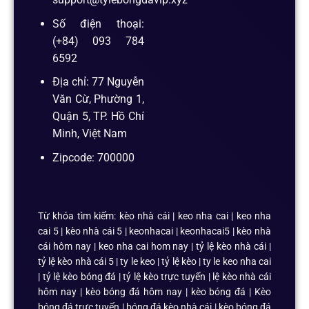
Số điện thoại:
(+84) 093 784
6592
Địa chỉ: 77 Nguyễn
Văn Cừ, Phường 1,
Quận 5, TP. Hồ Chí
Minh, Việt Nam
Zipcode: 700000
Từ khóa tìm kiếm: kèo nhà cái | keo nha cai | keo nha
cai 5 | kèo nhà cái 5 | keonhacai | keonhacai5 | kèo nhà
cái hôm nay | keo nha cai hom nay | tỷ lệ kèo nhà cái |
tỷ lệ kèo nhà cái 5 | ty le keo | tỷ lệ kèo | ty le keo nha cai
| tỷ lệ kèo bóng đá | tỷ lệ kèo trực tuyến | lệ kèo nhà cái
hôm nay | kèo bóng đá hôm nay | kèo bóng đá | Kèo
bóng đá trực tuyến | bóng đá kèo nhà cái | kèo bóng đá