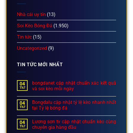
Nhà cái uy tín
(13)
Soi Kèo Bóng Đá
(1.950)
Tin tức
(15)
Uncategorized
(9)
TIN TỨC MỚI NHẤT
bongdanet cập nhật chuẩn xác kết quả
04
Th7
và soi kèo mỗi ngày
Bongdalu cập nhật tỷ lệ kèo nhanh nhất
04
Th7
tại Tỷ lệ bóng đá
Lương sơn tv cập nhật chuẩn kèo cùng
04
Th7
chuyên gia hàng đầu