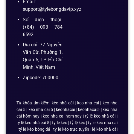
Email:
support@tylebongdavip.xyz
Số điện thoại:
(+84) 093 784
6592
Địa chỉ: 77 Nguyễn
Văn Cừ, Phường 1,
Quận 5, TP. Hồ Chí
Minh, Việt Nam
Zipcode: 700000
Từ khóa tìm kiếm: kèo nhà cái | keo nha cai | keo nha
cai 5 | kèo nhà cái 5 | keonhacai | keonhacai5 | kèo nhà
cái hôm nay | keo nha cai hom nay | tỷ lệ kèo nhà cái |
tỷ lệ kèo nhà cái 5 | ty le keo | tỷ lệ kèo | ty le keo nha cai
| tỷ lệ kèo bóng đá | tỷ lệ kèo trực tuyến | lệ kèo nhà cái