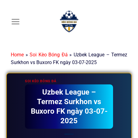
Chuyển
đến
nội
dung
Home
»
Soi Kèo Bóng Đá
»
Uzbek League – Termez
Surkhon vs Buxoro FK ngày 03-07-2025
SOI KÈO BÓNG ĐÁ
Uzbek League –
Termez Surkhon vs
Buxoro FK ngày 03-07-
2025