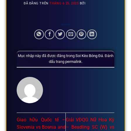
ĐÃ ĐĂNG TRÊN
THÁNG 6 25, 2025
BỞI
Mục nhập này đã được đăng trong
Soi Kèo Bóng Đá
. Đánh
dấu trang
permalink
.
Giao hữu Quốc tế –
Giải VĐQG Nữ Hoa Kỳ
Slovenia vs Bosnia and
– Beadling SC (W) vs