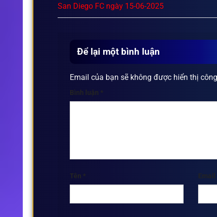
San Diego FC ngày 15-06-2025
Để lại một bình luận
Email của bạn sẽ không được hiển thị công
Bình luận
*
Tên
*
Email