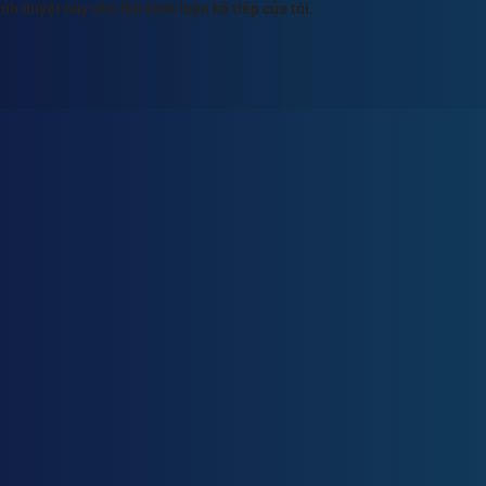
ình duyệt này cho lần bình luận kế tiếp của tôi.