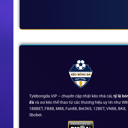
Tylebongda VIP – chuyên cập nhật kèo nhà cái,
tỷ lệ bó
đá
và soi kèo thể thao từ các thương hiệu uy tín như W8
188BET, FB88, M88, Fun88, Bet365, 12BET, VN88, BK8,
Sbobet.