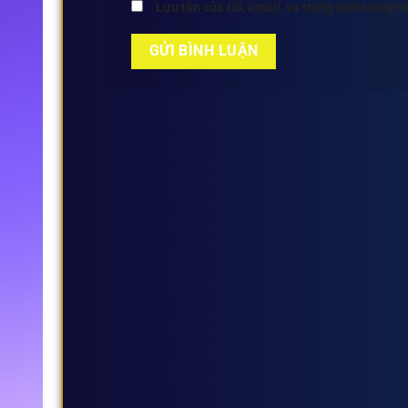
Lưu tên của tôi, email, và trang web trong tr