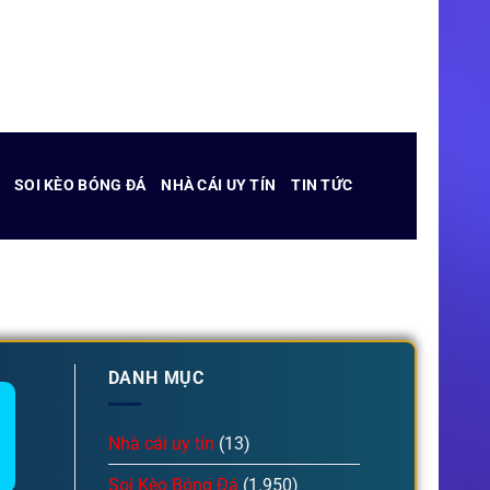
SOI KÈO BÓNG ĐÁ
NHÀ CÁI UY TÍN
TIN TỨC
DANH MỤC
Nhà cái uy tín
(13)
Soi Kèo Bóng Đá
(1.950)