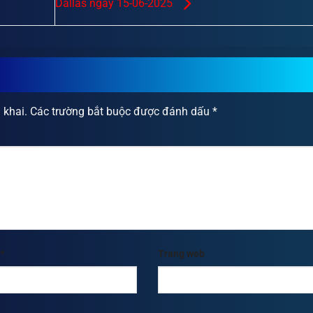
Dallas ngày 15-06-2025
 khai.
Các trường bắt buộc được đánh dấu
*
*
Trang web