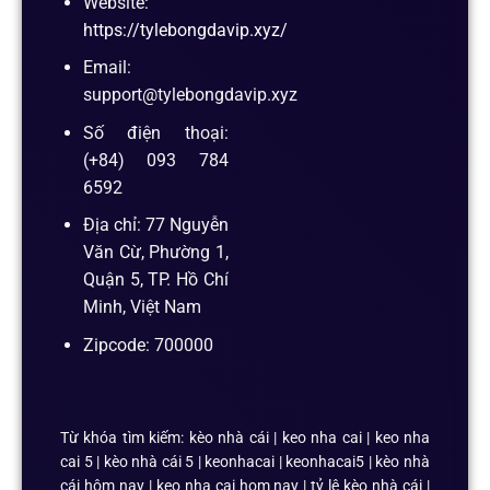
Website:
https://tylebongdavip.xyz/
Email:
support@tylebongdavip.xyz
Số điện thoại:
(+84) 093 784
6592
Địa chỉ: 77 Nguyễn
Văn Cừ, Phường 1,
Quận 5, TP. Hồ Chí
Minh, Việt Nam
Zipcode: 700000
Từ khóa tìm kiếm: kèo nhà cái | keo nha cai | keo nha
cai 5 | kèo nhà cái 5 | keonhacai | keonhacai5 | kèo nhà
cái hôm nay | keo nha cai hom nay | tỷ lệ kèo nhà cái |