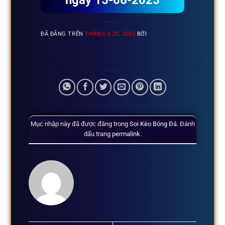
ngày 15-06-2025
ĐÃ ĐĂNG TRÊN
THÁNG 6 25, 2025
BỞI
Mục nhập này đã được đăng trong
Soi Kèo Bóng Đá
. Đánh
dấu trang
permalink
.