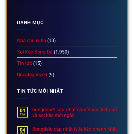
DANH MỤC
Nhà cái uy tín
(13)
Soi Kèo Bóng Đá
(1.950)
Tin tức
(15)
Uncategorized
(9)
TIN TỨC MỚI NHẤT
bongdanet cập nhật chuẩn xác kết quả
04
Th7
và soi kèo mỗi ngày
Bongdalu cập nhật tỷ lệ kèo nhanh nhất
04
Th7