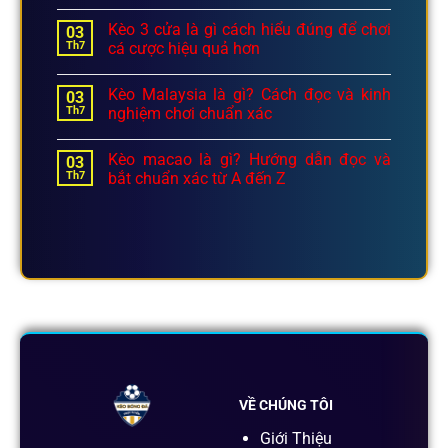
Kèo 3 cửa là gì cách hiểu đúng để chơi
03
Th7
cá cược hiệu quả hơn
Kèo Malaysia là gì? Cách đọc và kinh
03
Th7
nghiệm chơi chuẩn xác
Kèo macao là gì? Hướng dẫn đọc và
03
Th7
bắt chuẩn xác từ A đến Z
VỀ CHÚNG TÔI
Giới Thiệu