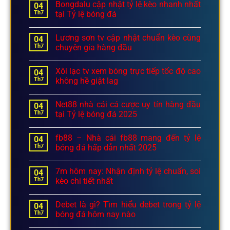
Bongdalu cập nhật tỷ lệ kèo nhanh nhất
04
Th7
tại Tỷ lệ bóng đá
Lương sơn tv cập nhật chuẩn kèo cùng
04
Th7
chuyên gia hàng đầu
Xôi lạc tv xem bóng trực tiếp tốc độ cao
04
Th7
không hề giật lag
Net88 nhà cái cá cược uy tín hàng đầu
04
Th7
tại Tỷ lệ bóng đá 2025
fb88 – Nhà cái fb88 mang đến tỷ lệ
04
Th7
bóng đá hấp dẫn nhất 2025
7m hôm nay: Nhận định tỷ lệ chuẩn, soi
04
Th7
kèo chi tiết nhất
Debet là gì? Tìm hiểu debet trong tỷ lệ
04
Th7
bóng đá hôm nay nào