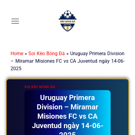
Chuyển
đến
nội
dung
Home
»
Soi Kèo Bóng Đá
»
Uruguay Primera Division
– Miramar Misiones FC vs CA Juventud ngày 14-06-
2025
SOI KÈO BÓNG ĐÁ
Uruguay Primera
Division – Miramar
Misiones FC vs CA
Juventud ngày 14-06-