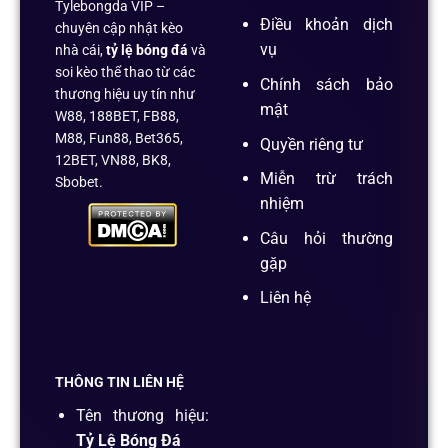
Tylebongda VIP –
Điều khoản dịch
chuyên cập nhật kèo
vụ
nhà cái,
tỷ lệ bóng đá
và
soi kèo thể thao từ các
Chính sách bảo
thương hiệu uy tín như
mật
W88, 188BET, FB88,
M88, Fun88, Bet365,
Quyền riêng tư
12BET, VN88, BK8,
Miễn trừ trách
Sbobet.
nhiệm
Câu hỏi thường
gặp
Liên hệ
THÔNG TIN LIÊN HỆ
Tên thương hiệu:
Tỷ Lệ Bóng Đá