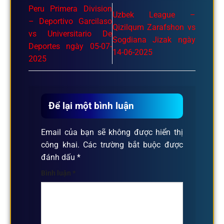
Peru Primera Division
Uzbek League –
– Deportivo Garcilaso
Qizilqum Zarafshon vs
vs Universitario De
Sogdiana Jizak ngày
Deportes ngày 05-07-
14-06-2025
2025
Để lại một bình luận
Email của bạn sẽ không được hiển thị
công khai.
Các trường bắt buộc được
đánh dấu
*
Bình luận
*