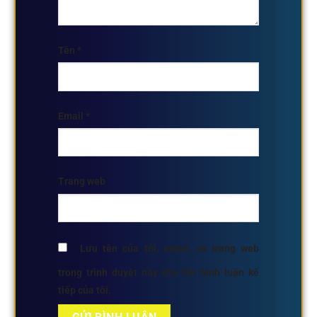
Tên
*
Email
*
Trang web
Lưu tên của tôi, email, và trang web
trong trình duyệt này cho lần bình luận kế
tiếp của tôi.