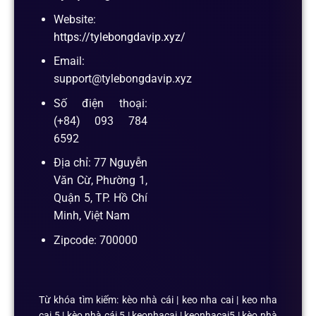
Website:
https://tylebongdavip.xyz/
Email:
support@tylebongdavip.xyz
Số điện thoại:
(+84) 093 784
6592
Địa chỉ: 77 Nguyễn
Văn Cừ, Phường 1,
Quận 5, TP. Hồ Chí
Minh, Việt Nam
Zipcode: 700000
Từ khóa tìm kiếm: kèo nhà cái | keo nha cai | keo nha
cai 5 | kèo nhà cái 5 | keonhacai | keonhacai5 | kèo nhà