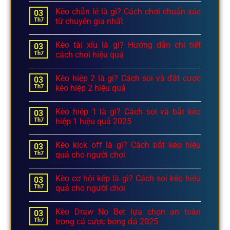
Kèo chẵn lẻ là gì? Cách chơi chuẩn xác
03
Th7
từ chuyên gia nhất
Kèo tài xỉu là gì? Hướng dẫn chi tiết
03
Th7
cách chơi hiệu quả
Kèo hiệp 2 là gì? Cách soi và đặt cược
03
Th7
kèo hiệp 2 hiệu quả
Kèo hiệp 1 là gì? Cách soi và bắt kèo
03
Th7
hiệp 1 hiệu quả 2025
Kèo kick off là gì? Cách bắt kèo hiệu
03
Th7
quả cho người chơi
Kèo cơ hội kép là gì? Cách soi kèo hiệu
03
Th7
quả cho người chơi
Kèo Draw No Bet lựa chọn an toàn
03
Th7
trong cá cược bóng đá 2025