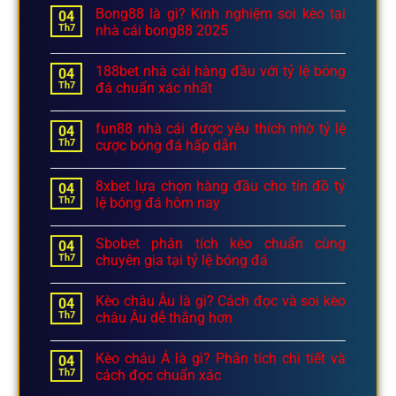
Bong88 là gì? Kinh nghiệm soi kèo tại
04
Th7
nhà cái bong88 2025
188bet nhà cái hàng đầu với tỷ lệ bóng
04
Th7
đá chuẩn xác nhất
fun88 nhà cái được yêu thích nhờ tỷ lệ
04
Th7
cược bóng đá hấp dẫn
8xbet lựa chọn hàng đầu cho tín đồ tỷ
04
Th7
lệ bóng đá hôm nay
Sbobet phân tích kèo chuẩn cùng
04
Th7
chuyên gia tại tỷ lệ bóng đá
Kèo châu Âu là gì? Cách đọc và soi kèo
04
Th7
châu Âu dễ thắng hơn
Kèo châu Á là gì? Phân tích chi tiết và
04
Th7
cách đọc chuẩn xác