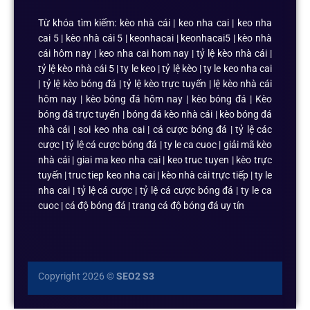
Từ khóa tìm kiếm: kèo nhà cái | keo nha cai | keo nha
cai 5 | kèo nhà cái 5 | keonhacai | keonhacai5 | kèo nhà
cái hôm nay | keo nha cai hom nay | tỷ lệ kèo nhà cái |
tỷ lệ kèo nhà cái 5 | ty le keo | tỷ lệ kèo | ty le keo nha cai
| tỷ lệ kèo bóng đá | tỷ lệ kèo trực tuyến | lệ kèo nhà cái
hôm nay | kèo bóng đá hôm nay | kèo bóng đá | Kèo
bóng đá trực tuyến | bóng đá kèo nhà cái | kèo bóng đá
nhà cái | soi keo nha cai | cá cược bóng đá | tỷ lệ các
cược | tỷ lệ cá cược bóng đá | ty le ca cuoc | giải mã kèo
nhà cái | giai ma keo nha cai | keo truc tuyen | kèo trực
tuyến | truc tiep keo nha cai | kèo nhà cái trực tiếp | ty le
nha cai | tỷ lệ cá cược | tỷ lệ cá cược bóng đá | ty le ca
cuoc | cá độ bóng đá | trang cá độ bóng đá uy tín
Copyright 2026 ©
SEO2 S3