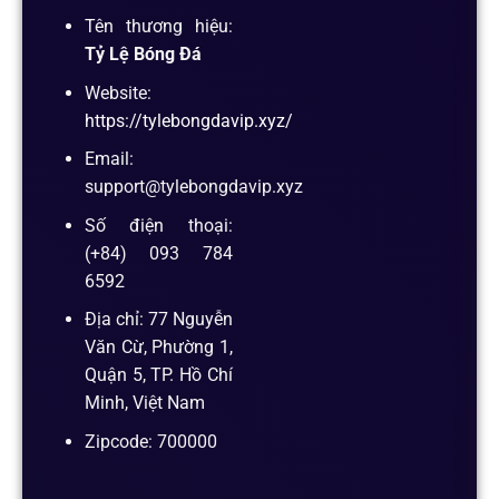
Tên thương hiệu:
Tỷ Lệ Bóng Đá
Website:
https://tylebongdavip.xyz/
Email:
support@tylebongdavip.xyz
Số điện thoại:
(+84) 093 784
6592
Địa chỉ: 77 Nguyễn
Văn Cừ, Phường 1,
Quận 5, TP. Hồ Chí
Minh, Việt Nam
Zipcode: 700000