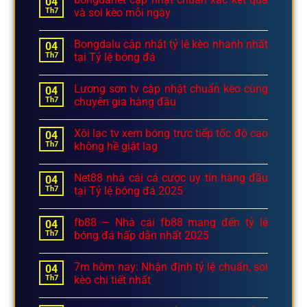
04
Th7
và soi kèo mỗi ngày
Bongdalu cập nhật tỷ lệ kèo nhanh nhất
04
Th7
tại Tỷ lệ bóng đá
Lương sơn tv cập nhật chuẩn kèo cùng
04
Th7
chuyên gia hàng đầu
Xôi lạc tv xem bóng trực tiếp tốc độ cao
04
Th7
không hề giật lag
Net88 nhà cái cá cược uy tín hàng đầu
04
Th7
tại Tỷ lệ bóng đá 2025
fb88 – Nhà cái fb88 mang đến tỷ lệ
04
Th7
bóng đá hấp dẫn nhất 2025
7m hôm nay: Nhận định tỷ lệ chuẩn, soi
04
Th7
kèo chi tiết nhất