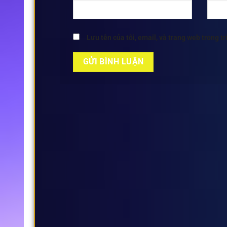
Lưu tên của tôi, email, và trang web trong tr