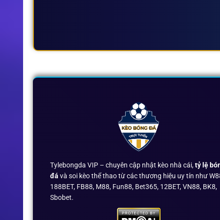
Tylebongda VIP – chuyên cập nhật kèo nhà cái,
tỷ lệ bó
đá
và soi kèo thể thao từ các thương hiệu uy tín như W8
188BET, FB88, M88, Fun88, Bet365, 12BET, VN88, BK8,
Sbobet.