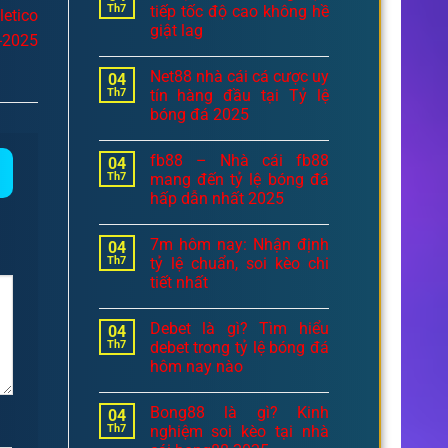
Th7
tiếp tốc độ cao không hề
etico
giật lag
-2025
Net88 nhà cái cá cược uy
04
Th7
tín hàng đầu tại Tỷ lệ
bóng đá 2025
fb88 – Nhà cái fb88
04
Th7
mang đến tỷ lệ bóng đá
hấp dẫn nhất 2025
7m hôm nay: Nhận định
04
Th7
tỷ lệ chuẩn, soi kèo chi
tiết nhất
Debet là gì? Tìm hiểu
04
Th7
debet trong tỷ lệ bóng đá
hôm nay nào
Bong88 là gì? Kinh
04
Th7
nghiệm soi kèo tại nhà