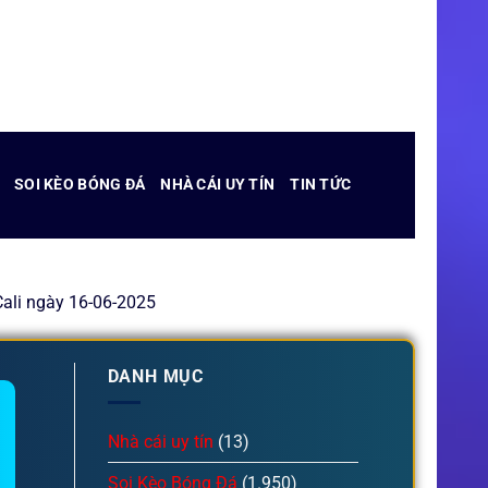
SOI KÈO BÓNG ĐÁ
NHÀ CÁI UY TÍN
TIN TỨC
Cali ngày 16-06-2025
DANH MỤC
Nhà cái uy tín
(13)
Soi Kèo Bóng Đá
(1.950)