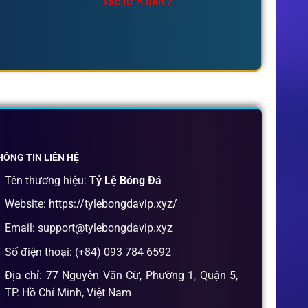
xác từ A đến Z
HÔNG TIN LIÊN HỆ
Tên thương hiệu:
Tỷ Lệ Bóng Đá
Website:
https://tylebongdavip.xyz/
Email:
support@tylebongdavip.xyz
Số điện thoại: (+84) 093 784 6592
Địa chỉ: 77 Nguyễn Văn Cừ, Phường 1, Quận 5,
TP. Hồ Chí Minh, Việt Nam