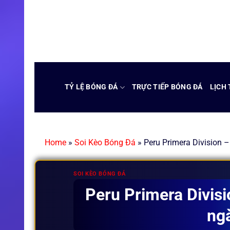
Chuyển
đến
nội
dung
TỶ LỆ BÓNG ĐÁ
TRỰC TIẾP BÓNG ĐÁ
LỊCH 
Home
»
Soi Kèo Bóng Đá
»
Peru Primera Division 
SOI KÈO BÓNG ĐÁ
Peru Primera Divisi
ng