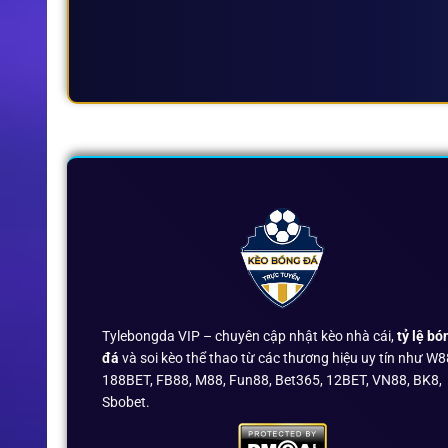
Tylebongda VIP – chuyên cập nhật kèo nhà cái,
tỷ lệ bó
đá
và soi kèo thể thao từ các thương hiệu uy tín như W8
188BET, FB88, M88, Fun88, Bet365, 12BET, VN88, BK8,
Sbobet.