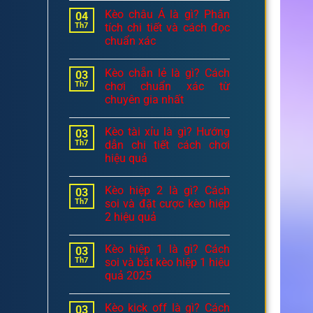
Kèo châu Á là gì? Phân
04
Th7
tích chi tiết và cách đọc
chuẩn xác
Kèo chẵn lẻ là gì? Cách
03
Th7
chơi chuẩn xác từ
chuyên gia nhất
Kèo tài xỉu là gì? Hướng
03
Th7
dẫn chi tiết cách chơi
hiệu quả
Kèo hiệp 2 là gì? Cách
03
Th7
soi và đặt cược kèo hiệp
2 hiệu quả
Kèo hiệp 1 là gì? Cách
03
Th7
soi và bắt kèo hiệp 1 hiệu
quả 2025
Kèo kick off là gì? Cách
03