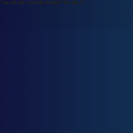
ình duyệt này cho lần bình luận kế tiếp của tôi.