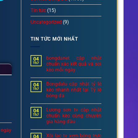
Tin tức
(15)
Uncategorized
(9)
TIN TỨC MỚI NHẤT
bongdanet cập nhật
04
Th7
chuẩn xác kết quả và soi
kèo mỗi ngày
Bongdalu cập nhật tỷ lệ
04
Th7
kèo nhanh nhất tại Tỷ lệ
bóng đá
Lương sơn tv cập nhật
04
Th7
chuẩn kèo cùng chuyên
gia hàng đầu
 ngày
Xôi lạc tv xem bóng trực
04