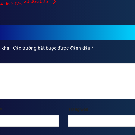
20-06-2025
14-06-2025
 khai.
Các trường bắt buộc được đánh dấu
*
*
Trang web