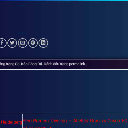
ăng trong
Soi Kèo Bóng Đá
. Đánh dấu trang
permalink
.
Peru Primera Division – Atletico Grau vs Cusco FC
Heidelberg