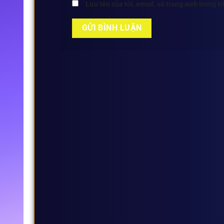
Lưu tên của tôi, email, và trang web trong tr