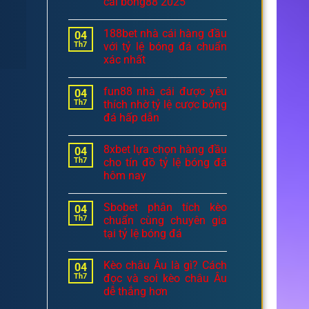
cái bong88 2025
188bet nhà cái hàng đầu
04
Th7
với tỷ lệ bóng đá chuẩn
xác nhất
fun88 nhà cái được yêu
04
Th7
thích nhờ tỷ lệ cược bóng
đá hấp dẫn
8xbet lựa chọn hàng đầu
04
Th7
cho tín đồ tỷ lệ bóng đá
hôm nay
Sbobet phân tích kèo
04
Th7
chuẩn cùng chuyên gia
tại tỷ lệ bóng đá
Kèo châu Âu là gì? Cách
04
Th7
đọc và soi kèo châu Âu
dễ thắng hơn