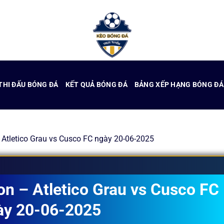
THI ĐẤU BÓNG ĐÁ
KẾT QUẢ BÓNG ĐÁ
BẢNG XẾP HẠNG BÓNG ĐÁ
– Atletico Grau vs Cusco FC ngày 20-06-2025
on – Atletico Grau vs Cusco FC
ày 20-06-2025