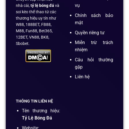
vụ
nhà cái,
tỷ lệ bóng đá
và
soi kèo thể thao từ các
Chính sách bảo
thương hiệu uy tín như
mật
W88, 188BET, FB88,
M88, Fun88, Bet365,
Quyền riêng tư
12BET, VN88, BK8,
Miễn trừ trách
Sbobet.
nhiệm
Câu hỏi thường
gặp
Liên hệ
THÔNG TIN LIÊN HỆ
Tên thương hiệu:
Tỷ Lệ Bóng Đá
Website: