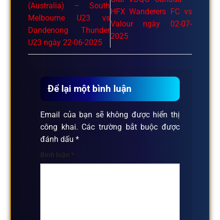
(Australia) – South
HFX Wanderers FC vs
Melbourne U23 vs
Valour ngày 02-07-
Dandenong Thunder
2025
U23 ngày 22-06-2025
Để lại một bình luận
Email của bạn sẽ không được hiển thị
công khai.
Các trường bắt buộc được
đánh dấu
*
Bình luận
*