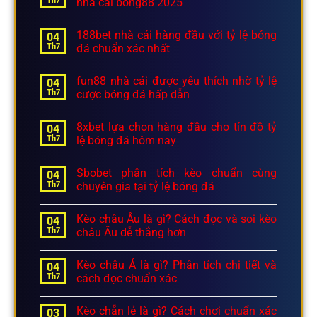
Th7
nhà cái bong88 2025
188bet nhà cái hàng đầu với tỷ lệ bóng
04
Th7
đá chuẩn xác nhất
fun88 nhà cái được yêu thích nhờ tỷ lệ
04
Th7
cược bóng đá hấp dẫn
8xbet lựa chọn hàng đầu cho tín đồ tỷ
04
Th7
lệ bóng đá hôm nay
Sbobet phân tích kèo chuẩn cùng
04
Th7
chuyên gia tại tỷ lệ bóng đá
Kèo châu Âu là gì? Cách đọc và soi kèo
04
Th7
châu Âu dễ thắng hơn
Kèo châu Á là gì? Phân tích chi tiết và
04
Th7
cách đọc chuẩn xác
Kèo chẵn lẻ là gì? Cách chơi chuẩn xác
03