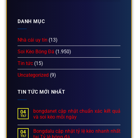
DANH MỤC
Nhà cái uy tín
(13)
Soi Kèo Bóng Đá
(1.950)
Tin tức
(15)
Uncategorized
(9)
TIN TỨC MỚI NHẤT
bongdanet cập nhật chuẩn xác kết quả
04
Th7
và soi kèo mỗi ngày
Bongdalu cập nhật tỷ lệ kèo nhanh nhất
04
Th7
tại Tỷ lệ bóng đá