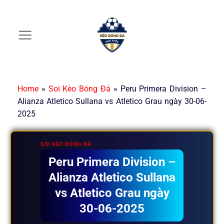
Chuyển
đến
nội
dung
Home
»
Soi Kèo Bóng Đá
»
Peru Primera Division –
Alianza Atletico Sullana vs Atletico Grau ngày 30-06-
2025
SOI KÈO BÓNG ĐÁ
Peru Primera Division –
Alianza Atletico Sullana
vs Atletico Grau ngày
30-06-2025