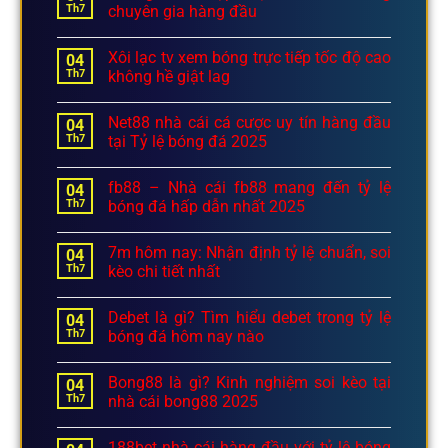
Th7
chuyên gia hàng đầu
Xôi lạc tv xem bóng trực tiếp tốc độ cao
04
Th7
không hề giật lag
Net88 nhà cái cá cược uy tín hàng đầu
04
Th7
tại Tỷ lệ bóng đá 2025
fb88 – Nhà cái fb88 mang đến tỷ lệ
04
Th7
bóng đá hấp dẫn nhất 2025
7m hôm nay: Nhận định tỷ lệ chuẩn, soi
04
Th7
kèo chi tiết nhất
Debet là gì? Tìm hiểu debet trong tỷ lệ
04
Th7
bóng đá hôm nay nào
Bong88 là gì? Kinh nghiệm soi kèo tại
04
Th7
nhà cái bong88 2025
188bet nhà cái hàng đầu với tỷ lệ bóng