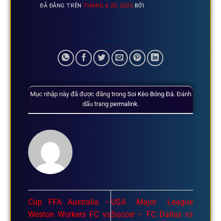
ĐÃ ĐĂNG TRÊN
THÁNG 6 25, 2025
BỞI
Mục nhập này đã được đăng trong
Soi Kèo Bóng Đá
. Đánh
dấu trang
permalink
.
Cúp FFA Australia –
USA Major League
Weston Workers FC vs
Soccer – FC Dallas vs