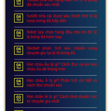
04
Th7
đá chuẩn xác nhất
fun88 nhà cái được yêu thích nhờ tỷ lệ
04
Th7
cược bóng đá hấp dẫn
8xbet lựa chọn hàng đầu cho tín đồ tỷ
04
Th7
lệ bóng đá hôm nay
Sbobet phân tích kèo chuẩn cùng
04
Th7
chuyên gia tại tỷ lệ bóng đá
Kèo châu Âu là gì? Cách đọc và soi kèo
04
Th7
châu Âu dễ thắng hơn
Kèo châu Á là gì? Phân tích chi tiết và
04
Th7
cách đọc chuẩn xác
Kèo chẵn lẻ là gì? Cách chơi chuẩn xác
03
Th7
từ chuyên gia nhất