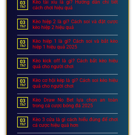
Kèo tài xỉu là gì? Hướng dẫn chi tiết
03
Th7
cách chơi hiệu quả
Kèo hiệp 2 là gì? Cách soi và đặt cược
03
Th7
kèo hiệp 2 hiệu quả
Kèo hiệp 1 là gì? Cách soi và bắt kèo
03
Th7
hiệp 1 hiệu quả 2025
Kèo kick off là gì? Cách bắt kèo hiệu
03
Th7
quả cho người chơi
Kèo cơ hội kép là gì? Cách soi kèo hiệu
03
Th7
quả cho người chơi
Kèo Draw No Bet lựa chọn an toàn
03
Th7
trong cá cược bóng đá 2025
Kèo 3 cửa là gì cách hiểu đúng để chơi
03
Th7
cá cược hiệu quả hơn