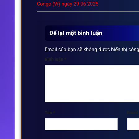
Congo (W) ngày 29-06-2025
Để lại một bình luận
Email của bạn sẽ không được hiển thị công
Bình luận
*
Tên
*
Email