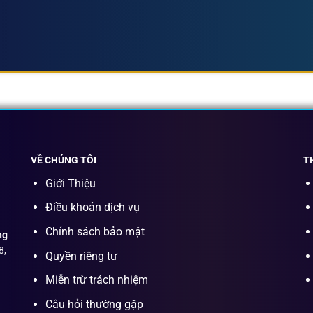
VỀ CHÚNG TÔI
T
Giới Thiệu
Điều khoản dịch vụ
Chính sách bảo mật
ng
8,
Quyền riêng tư
Miễn trừ trách nhiệm
Câu hỏi thường gặp