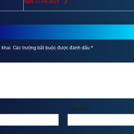
ngày 27-06-2025
 khai.
Các trường bắt buộc được đánh dấu
*
*
Trang web