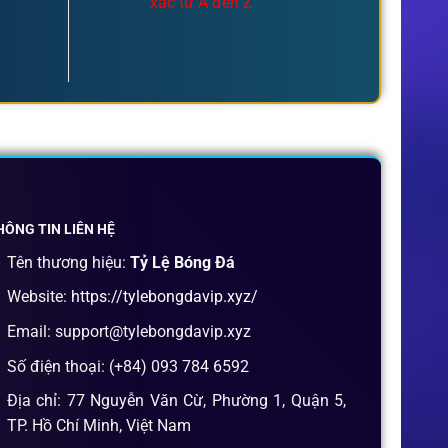
xác từ A đến Z
HÔNG TIN LIÊN HỆ
Tên thương hiệu:
Tỷ Lệ Bóng Đá
Website:
https://tylebongdavip.xyz/
Email:
support@tylebongdavip.xyz
Số điện thoại: (+84) 093 784 6592
Địa chỉ: 77 Nguyễn Văn Cừ, Phường 1, Quận 5,
TP. Hồ Chí Minh, Việt Nam