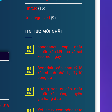
Tin tức
(15)
Uncategorized
(9)
TIN TỨC MỚI NHẤT
bongdanet cập nhật
04
Th7
chuẩn xác kết quả và soi
kèo mỗi ngày
Bongdalu cập nhật tỷ lệ
04
Th7
kèo nhanh nhất tại Tỷ lệ
bóng đá
Lương sơn tv cập nhật
04
Th7
chuẩn kèo cùng chuyên
gia hàng đầu
) U19
Xôi lạc tv xem bóng trực
04