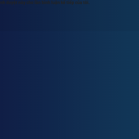
ình duyệt này cho lần bình luận kế tiếp của tôi.