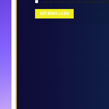
Lưu tên của tôi, email, và trang web trong tr