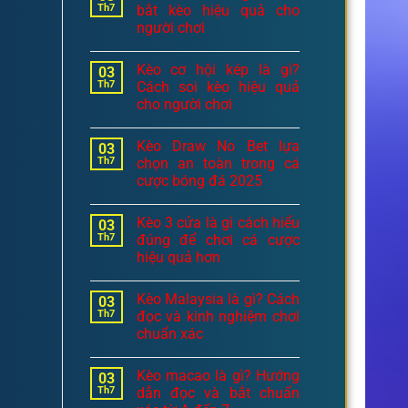
Th7
bắt kèo hiệu quả cho
người chơi
Kèo cơ hội kép là gì?
03
Th7
Cách soi kèo hiệu quả
cho người chơi
Kèo Draw No Bet lựa
03
Th7
chọn an toàn trong cá
cược bóng đá 2025
Kèo 3 cửa là gì cách hiểu
03
Th7
đúng để chơi cá cược
hiệu quả hơn
Kèo Malaysia là gì? Cách
03
Th7
đọc và kinh nghiệm chơi
chuẩn xác
Kèo macao là gì? Hướng
03
Th7
dẫn đọc và bắt chuẩn