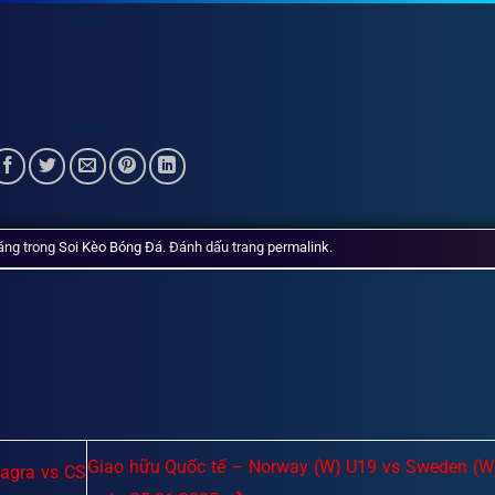
ăng trong
Soi Kèo Bóng Đá
. Đánh dấu trang
permalink
.
Giao hữu Quốc tế – Norway (W) U19 vs Sweden (W
Magra vs CS