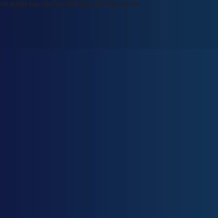
ình duyệt này cho lần bình luận kế tiếp của tôi.