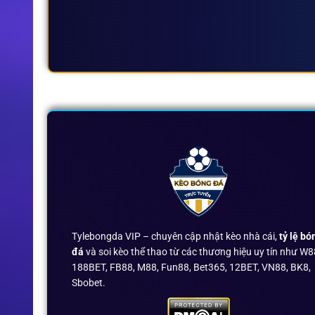
Tylebongda VIP – chuyên cập nhật kèo nhà cái,
tỷ lệ bó
đá
và soi kèo thể thao từ các thương hiệu uy tín như W8
188BET, FB88, M88, Fun88, Bet365, 12BET, VN88, BK8,
Sbobet.