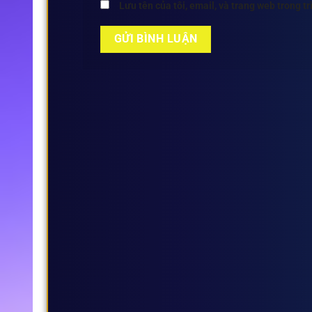
Lưu tên của tôi, email, và trang web trong tr