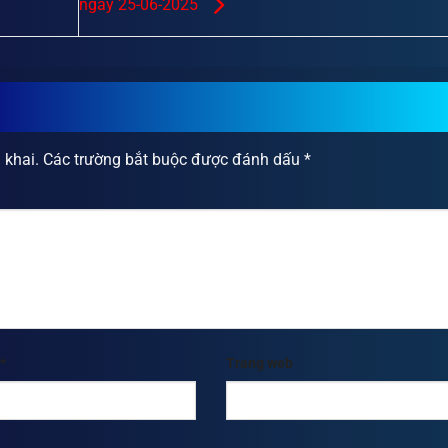
ngày 25-06-2025
 khai.
Các trường bắt buộc được đánh dấu
*
*
Trang web