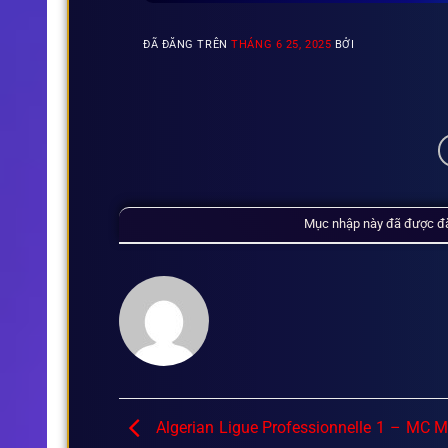
ĐÃ ĐĂNG TRÊN
THÁNG 6 25, 2025
BỞI
Mục nhập này đã được đ
Algerian Ligue Professionnelle 1 – MC 