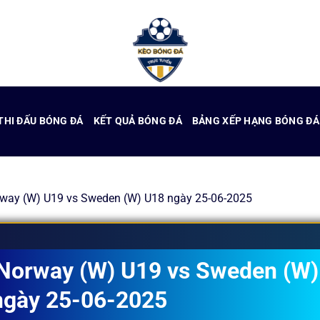
THI ĐẤU BÓNG ĐÁ
KẾT QUẢ BÓNG ĐÁ
BẢNG XẾP HẠNG BÓNG ĐÁ
rway (W) U19 vs Sweden (W) U18 ngày 25-06-2025
 Norway (W) U19 vs Sweden (W)
ngày 25-06-2025