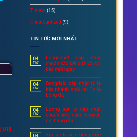
Tin tức
(15)
Uncategorized
(9)
TIN TỨC MỚI NHẤT
bongdanet cập nhật
04
Th7
chuẩn xác kết quả và soi
kèo mỗi ngày
Bongdalu cập nhật tỷ lệ
04
Th7
kèo nhanh nhất tại Tỷ lệ
bóng đá
Lương sơn tv cập nhật
04
Th7
chuẩn kèo cùng chuyên
gia hàng đầu
) U18
Xôi lạc tv xem bóng trực
04