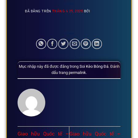
ĐÃ ĐĂNG TRÊN
THÁNG 6 25, 2025
BỞI
Mục nhập này đã được đăng trong
Soi Kèo Bóng Đá
. Đánh
dấu trang
permalink
.
Giao hữu Quốc tế –
Giao hữu Quốc tế –