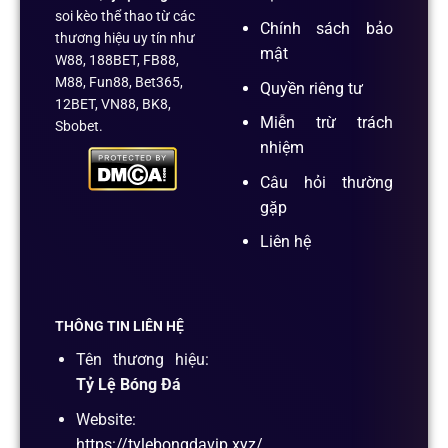
soi kèo thể thao từ các
Chính sách bảo
thương hiệu uy tín như
mật
W88, 188BET, FB88,
M88, Fun88, Bet365,
Quyền riêng tư
12BET, VN88, BK8,
Miễn trừ trách
Sbobet.
nhiệm
Câu hỏi thường
gặp
Liên hệ
THÔNG TIN LIÊN HỆ
Tên thương hiệu:
Tỷ Lệ Bóng Đá
Website:
https://tylebongdavip.xyz/