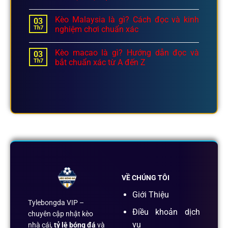
Kèo Malaysia là gì? Cách đọc và kinh
03
Th7
nghiệm chơi chuẩn xác
Kèo macao là gì? Hướng dẫn đọc và
03
Th7
bắt chuẩn xác từ A đến Z
VỀ CHÚNG TÔI
Giới Thiệu
Tylebongda VIP –
Điều khoản dịch
chuyên cập nhật kèo
vụ
nhà cái,
tỷ lệ bóng đá
và