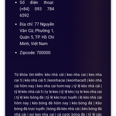
Số điện thoại:
(+84) 093 784
6592
Địa chỉ: 77 Nguyễn
Văn Cừ, Phường 1,
Quận 5, TP. Hồ Chí
Minh, Việt Nam
Zipcode: 700000
Từ khóa tìm kiếm: kèo nhà cái | keo nha cai | keo nha
cai 5 | kèo nhà cái 5 | keonhacai | keonhacai5 | kèo nhà
cái hôm nay | keo nha cai hom nay | tỷ lệ kèo nhà cái |
tỷ lệ kèo nhà cái 5 | ty le keo | tỷ lệ kèo | ty le keo nha cai
| tỷ lệ kèo bóng đá | tỷ lệ kèo trực tuyến | lệ kèo nhà cái
hôm nay | kèo bóng đá hôm nay | kèo bóng đá | Kèo
bóng đá trực tuyến | bóng đá kèo nhà cái | kèo bóng đá
nhà cái | soi keo nha cai | cá cược bóng đá | tỷ lệ các