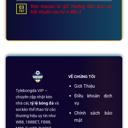
Kèo macao là gì? Hướng dẫn đọc và
03
Th7
bắt chuẩn xác từ A đến Z
VỀ CHÚNG TÔI
Giới Thiệu
Tylebongda VIP –
Điều khoản dịch
chuyên cập nhật kèo
vụ
nhà cái,
tỷ lệ bóng đá
và
soi kèo thể thao từ các
Chính sách bảo
thương hiệu uy tín như
mật
W88, 188BET, FB88,