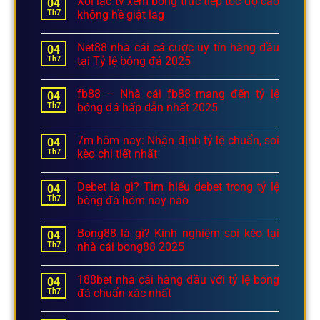
Xôi lạc tv xem bóng trực tiếp tốc độ cao
04
Th7
không hề giật lag
Net88 nhà cái cá cược uy tín hàng đầu
04
Th7
tại Tỷ lệ bóng đá 2025
fb88 – Nhà cái fb88 mang đến tỷ lệ
04
Th7
bóng đá hấp dẫn nhất 2025
7m hôm nay: Nhận định tỷ lệ chuẩn, soi
04
Th7
kèo chi tiết nhất
Debet là gì? Tìm hiểu debet trong tỷ lệ
04
Th7
bóng đá hôm nay nào
Bong88 là gì? Kinh nghiệm soi kèo tại
04
Th7
nhà cái bong88 2025
188bet nhà cái hàng đầu với tỷ lệ bóng
04
Th7
đá chuẩn xác nhất