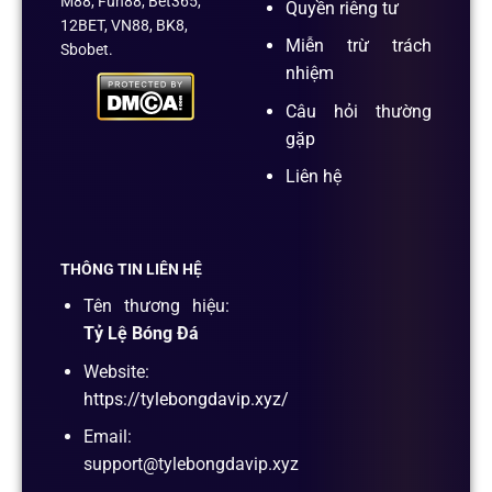
M88, Fun88, Bet365,
Quyền riêng tư
12BET, VN88, BK8,
Miễn trừ trách
Sbobet.
nhiệm
Câu hỏi thường
gặp
Liên hệ
THÔNG TIN LIÊN HỆ
Tên thương hiệu:
Tỷ Lệ Bóng Đá
Website:
https://tylebongdavip.xyz/
Email:
support@tylebongdavip.xyz