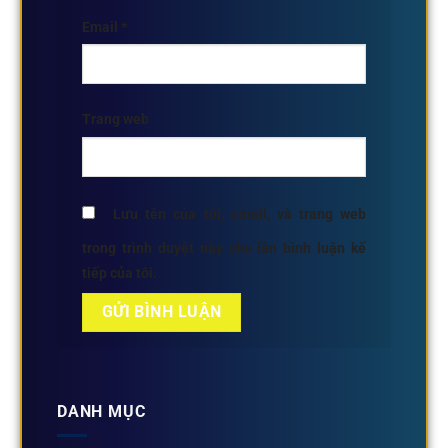
Email
*
Trang web
Lưu tên của tôi, email, và trang web
trong trình duyệt này cho lần bình luận kế
tiếp của tôi.
DANH MỤC