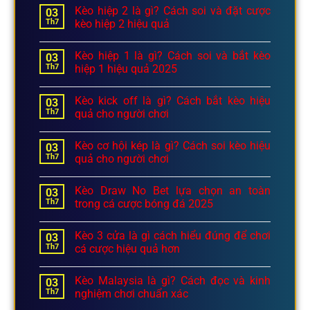
Kèo hiệp 2 là gì? Cách soi và đặt cược
03
Th7
kèo hiệp 2 hiệu quả
Kèo hiệp 1 là gì? Cách soi và bắt kèo
03
Th7
hiệp 1 hiệu quả 2025
Kèo kick off là gì? Cách bắt kèo hiệu
03
Th7
quả cho người chơi
Kèo cơ hội kép là gì? Cách soi kèo hiệu
03
Th7
quả cho người chơi
Kèo Draw No Bet lựa chọn an toàn
03
Th7
trong cá cược bóng đá 2025
Kèo 3 cửa là gì cách hiểu đúng để chơi
03
Th7
cá cược hiệu quả hơn
Kèo Malaysia là gì? Cách đọc và kinh
03
Th7
nghiệm chơi chuẩn xác