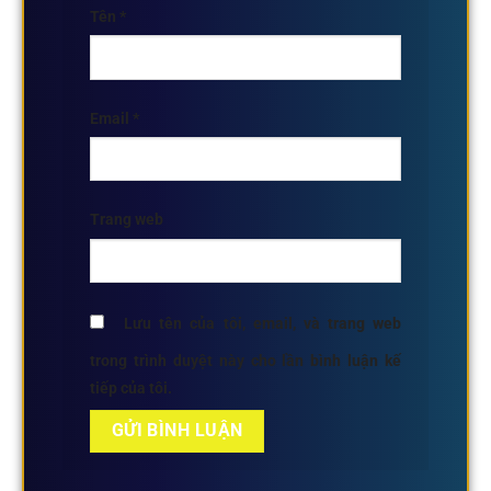
Tên
*
Email
*
Trang web
Lưu tên của tôi, email, và trang web
trong trình duyệt này cho lần bình luận kế
tiếp của tôi.