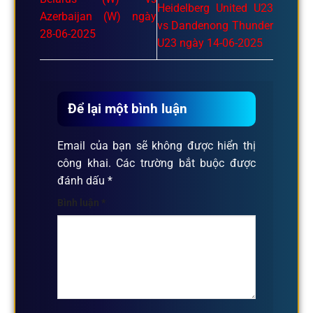
Heidelberg United U23
Azerbaijan (W) ngày
vs Dandenong Thunder
28-06-2025
U23 ngày 14-06-2025
Để lại một bình luận
Email của bạn sẽ không được hiển thị
công khai.
Các trường bắt buộc được
đánh dấu
*
Bình luận
*