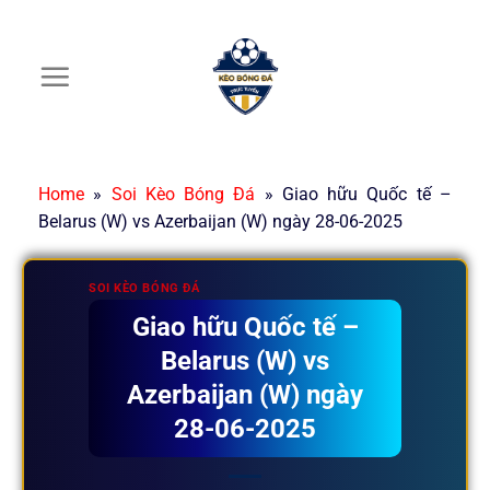
Chuyển
đến
nội
dung
Home
»
Soi Kèo Bóng Đá
»
Giao hữu Quốc tế –
Belarus (W) vs Azerbaijan (W) ngày 28-06-2025
SOI KÈO BÓNG ĐÁ
Giao hữu Quốc tế –
Belarus (W) vs
Azerbaijan (W) ngày
28-06-2025