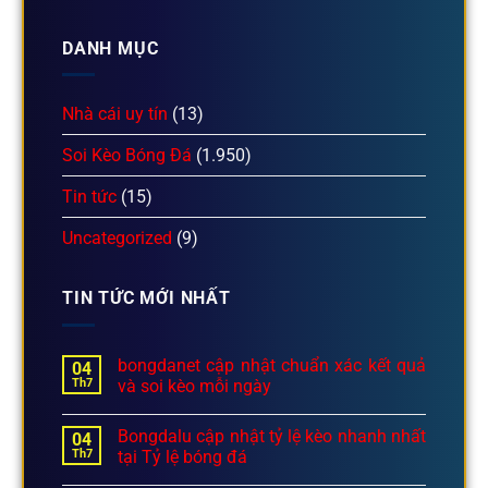
DANH MỤC
Nhà cái uy tín
(13)
Soi Kèo Bóng Đá
(1.950)
Tin tức
(15)
Uncategorized
(9)
TIN TỨC MỚI NHẤT
bongdanet cập nhật chuẩn xác kết quả
04
Th7
và soi kèo mỗi ngày
Bongdalu cập nhật tỷ lệ kèo nhanh nhất
04
Th7
tại Tỷ lệ bóng đá