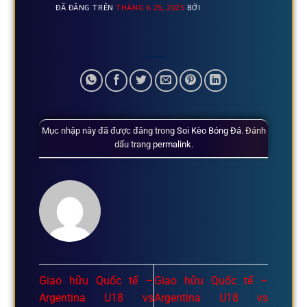
ĐÃ ĐĂNG TRÊN
THÁNG 6 25, 2025
BỞI
Mục nhập này đã được đăng trong
Soi Kèo Bóng Đá
. Đánh
dấu trang
permalink
.
Giao hữu Quốc tế –
Giao hữu Quốc tế –
Argentina U18 vs
Argentina U18 vs