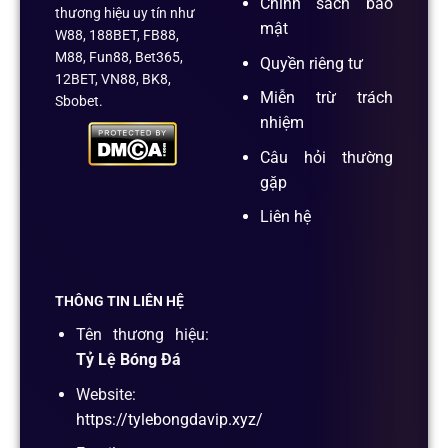
Chính sách bảo
thương hiệu uy tín như
mật
W88, 188BET, FB88,
M88, Fun88, Bet365,
Quyền riêng tư
12BET, VN88, BK8,
Miễn trừ trách
Sbobet.
nhiệm
Câu hỏi thường
gặp
Liên hệ
THÔNG TIN LIÊN HỆ
Tên thương hiệu:
Tỷ Lệ Bóng Đá
Website:
https://tylebongdavip.xyz/