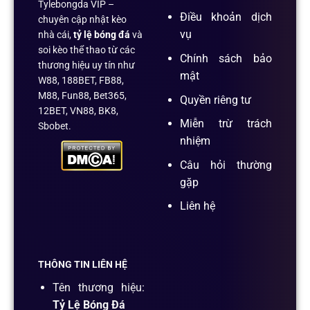
Tylebongda VIP –
Điều khoản dịch
chuyên cập nhật kèo
vụ
nhà cái,
tỷ lệ bóng đá
và
soi kèo thể thao từ các
Chính sách bảo
thương hiệu uy tín như
mật
W88, 188BET, FB88,
M88, Fun88, Bet365,
Quyền riêng tư
12BET, VN88, BK8,
Miễn trừ trách
Sbobet.
nhiệm
Câu hỏi thường
gặp
Liên hệ
THÔNG TIN LIÊN HỆ
Tên thương hiệu:
Tỷ Lệ Bóng Đá