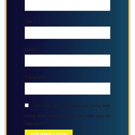
Tên
*
Email
*
Trang web
Lưu tên của tôi, email, và trang web
trong trình duyệt này cho lần bình luận kế
tiếp của tôi.