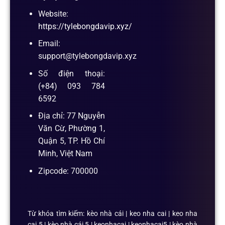
Website:
https://tylebongdavip.xyz/
Email:
support@tylebongdavip.xyz
Số điện thoại:
(+84) 093 784
6592
Địa chỉ: 77 Nguyễn
Văn Cừ, Phường 1,
Quận 5, TP. Hồ Chí
Minh, Việt Nam
Zipcode: 700000
Từ khóa tìm kiếm: kèo nhà cái | keo nha cai | keo nha
cai 5 | kèo nhà cái 5 | keonhacai | keonhacai5 | kèo nhà