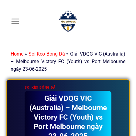
Chuyển
đến
nội
dung
Home
»
Soi Kèo Bóng Đá
»
Giải VĐQG VIC (Australia)
– Melbourne Victory FC (Youth) vs Port Melbourne
ngày 23-06-2025
SOI KÈO BÓNG ĐÁ
Giải VĐQG VIC
(Australia) – Melbourne
Victory FC (Youth) vs
Port Melbourne ngày