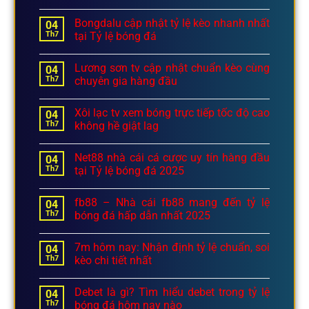
Bongdalu cập nhật tỷ lệ kèo nhanh nhất
04
Th7
tại Tỷ lệ bóng đá
Lương sơn tv cập nhật chuẩn kèo cùng
04
Th7
chuyên gia hàng đầu
Xôi lạc tv xem bóng trực tiếp tốc độ cao
04
Th7
không hề giật lag
Net88 nhà cái cá cược uy tín hàng đầu
04
Th7
tại Tỷ lệ bóng đá 2025
fb88 – Nhà cái fb88 mang đến tỷ lệ
04
Th7
bóng đá hấp dẫn nhất 2025
7m hôm nay: Nhận định tỷ lệ chuẩn, soi
04
Th7
kèo chi tiết nhất
Debet là gì? Tìm hiểu debet trong tỷ lệ
04
Th7
bóng đá hôm nay nào