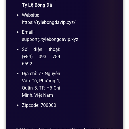
Tỷ Lệ Bóng Đá
Website:
https://tylebongdavip.xyz/
Email:
support@tylebongdavip.xyz
Số điện thoại:
(+84) 093 784
6592
Địa chỉ: 77 Nguyễn
Văn Cừ, Phường 1,
Quận 5, TP. Hồ Chí
Minh, Việt Nam
Zipcode: 700000