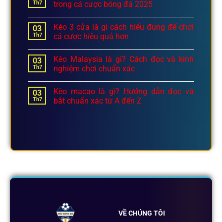
Th7
trong cá cược bóng đá 2025
Kèo 3 cửa là gì cách hiểu đúng để chơi
03
Th7
cá cược hiệu quả hơn
Kèo Malaysia là gì? Cách đọc và kinh
03
Th7
nghiệm chơi chuẩn xác
Kèo macao là gì? Hướng dẫn đọc và
03
Th7
bắt chuẩn xác từ A đến Z
VỀ CHÚNG TÔI