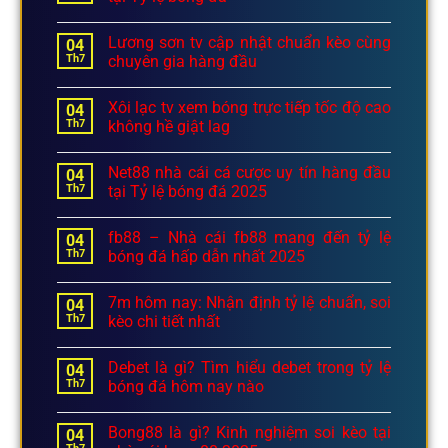
Lương sơn tv cập nhật chuẩn kèo cùng
04
Th7
chuyên gia hàng đầu
Xôi lạc tv xem bóng trực tiếp tốc độ cao
04
Th7
không hề giật lag
Net88 nhà cái cá cược uy tín hàng đầu
04
Th7
tại Tỷ lệ bóng đá 2025
fb88 – Nhà cái fb88 mang đến tỷ lệ
04
Th7
bóng đá hấp dẫn nhất 2025
7m hôm nay: Nhận định tỷ lệ chuẩn, soi
04
Th7
kèo chi tiết nhất
Debet là gì? Tìm hiểu debet trong tỷ lệ
04
Th7
bóng đá hôm nay nào
Bong88 là gì? Kinh nghiệm soi kèo tại
04