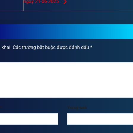
ngày 21-06-2025
 khai.
Các trường bắt buộc được đánh dấu
*
*
Trang web