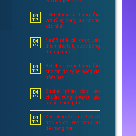
cái bong88 2025
188bet nhà cái hàng đầu
04
Th7
với tỷ lệ bóng đá chuẩn
xác nhất
fun88 nhà cái được yêu
04
Th7
thích nhờ tỷ lệ cược bóng
đá hấp dẫn
8xbet lựa chọn hàng đầu
04
Th7
cho tín đồ tỷ lệ bóng đá
hôm nay
Sbobet phân tích kèo
04
Th7
chuẩn cùng chuyên gia
tại tỷ lệ bóng đá
Kèo châu Âu là gì? Cách
04
Th7
đọc và soi kèo châu Âu
dễ thắng hơn