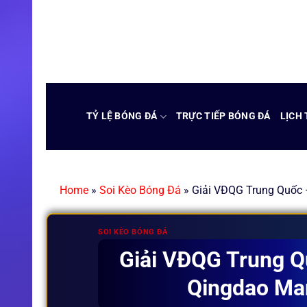
Chuyển
đến
nội
dung
TỶ LỆ BÓNG ĐÁ
TRỰC TIẾP BÓNG ĐÁ
LỊCH 
Home
»
Soi Kèo Bóng Đá
»
Giải VĐQG Trung Quốc 
SOI KÈO BÓNG ĐÁ
Giải VĐQG Trung Q
Qingdao Ma