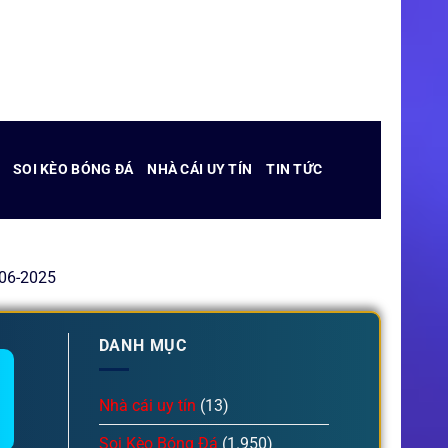
SOI KÈO BÓNG ĐÁ
NHÀ CÁI UY TÍN
TIN TỨC
06-2025
DANH MỤC
Nhà cái uy tín
(13)
Soi Kèo Bóng Đá
(1.950)