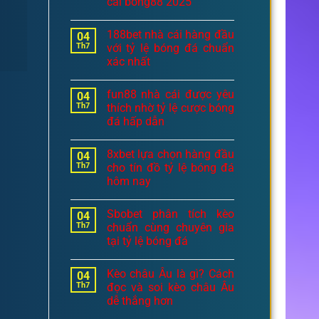
cái bong88 2025
188bet nhà cái hàng đầu
04
Th7
với tỷ lệ bóng đá chuẩn
xác nhất
fun88 nhà cái được yêu
04
Th7
thích nhờ tỷ lệ cược bóng
đá hấp dẫn
8xbet lựa chọn hàng đầu
04
Th7
cho tín đồ tỷ lệ bóng đá
hôm nay
Sbobet phân tích kèo
04
Th7
chuẩn cùng chuyên gia
tại tỷ lệ bóng đá
Kèo châu Âu là gì? Cách
04
Th7
đọc và soi kèo châu Âu
dễ thắng hơn