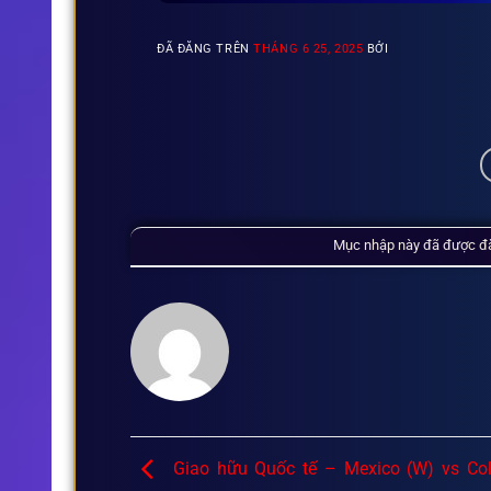
ĐÃ ĐĂNG TRÊN
THÁNG 6 25, 2025
BỞI
Mục nhập này đã được đ
Giao hữu Quốc tế – Mexico (W) vs Co