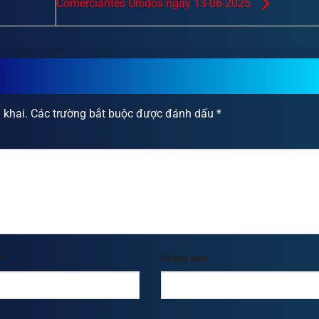
Comerciantes Unidos ngày 13-06-2025
 khai.
Các trường bắt buộc được đánh dấu
*
*
Trang web