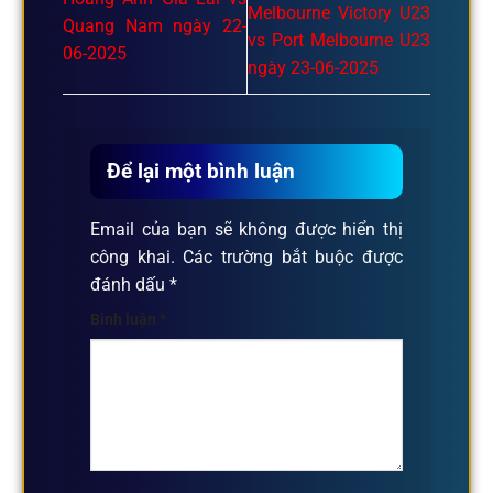
Melbourne Victory U23
Quang Nam ngày 22-
vs Port Melbourne U23
06-2025
ngày 23-06-2025
Để lại một bình luận
Email của bạn sẽ không được hiển thị
công khai.
Các trường bắt buộc được
đánh dấu
*
Bình luận
*