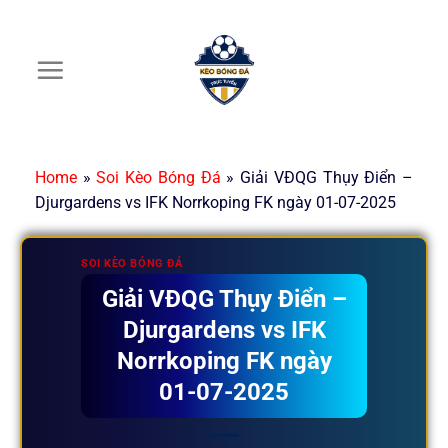
Chuyển
đến
nội
dung
Home
»
Soi Kèo Bóng Đá
»
Giải VĐQG Thụy Điển –
Djurgardens vs IFK Norrkoping FK ngày 01-07-2025
SOI KÈO BÓNG ĐÁ
Giải VĐQG Thụy Điển –
Djurgardens vs IFK
Norrkoping FK ngày
01-07-2025