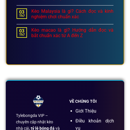
Kèo Malaysia là gì? Cách đọc và kinh
03
Th7
nghiệm chơi chuẩn xác
Kèo macao là gì? Hướng dẫn đọc và
03
Th7
bắt chuẩn xác từ A đến Z
VỀ CHÚNG TÔI
Giới Thiệu
Tylebongda VIP –
Điều khoản dịch
chuyên cập nhật kèo
vụ
nhà cái,
tỷ lệ bóng đá
và