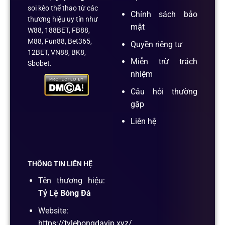
soi kèo thể thao từ các
Chính sách bảo
thương hiệu uy tín như
mật
W88, 188BET, FB88,
M88, Fun88, Bet365,
Quyền riêng tư
12BET, VN88, BK8,
Miễn trừ trách
Sbobet.
nhiệm
Câu hỏi thường
gặp
Liên hệ
THÔNG TIN LIÊN HỆ
Tên thương hiệu:
Tỷ Lệ Bóng Đá
Website:
https://tylebongdavip.xyz/