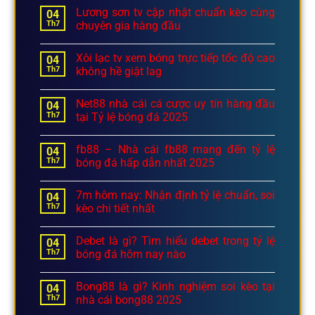
Lương sơn tv cập nhật chuẩn kèo cùng
04
Th7
chuyên gia hàng đầu
Xôi lạc tv xem bóng trực tiếp tốc độ cao
04
Th7
không hề giật lag
Net88 nhà cái cá cược uy tín hàng đầu
04
Th7
tại Tỷ lệ bóng đá 2025
fb88 – Nhà cái fb88 mang đến tỷ lệ
04
Th7
bóng đá hấp dẫn nhất 2025
7m hôm nay: Nhận định tỷ lệ chuẩn, soi
04
Th7
kèo chi tiết nhất
Debet là gì? Tìm hiểu debet trong tỷ lệ
04
Th7
bóng đá hôm nay nào
Bong88 là gì? Kinh nghiệm soi kèo tại
04
Th7
nhà cái bong88 2025