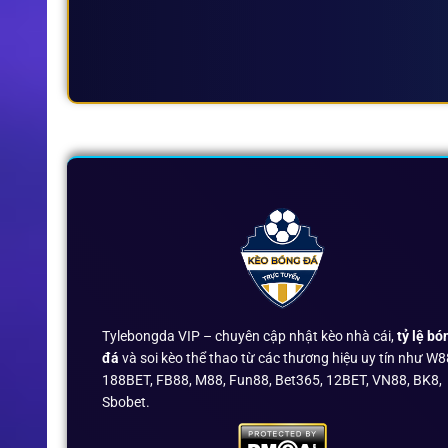
Tylebongda VIP – chuyên cập nhật kèo nhà cái,
tỷ lệ bó
đá
và soi kèo thể thao từ các thương hiệu uy tín như W8
188BET, FB88, M88, Fun88, Bet365, 12BET, VN88, BK8,
Sbobet.