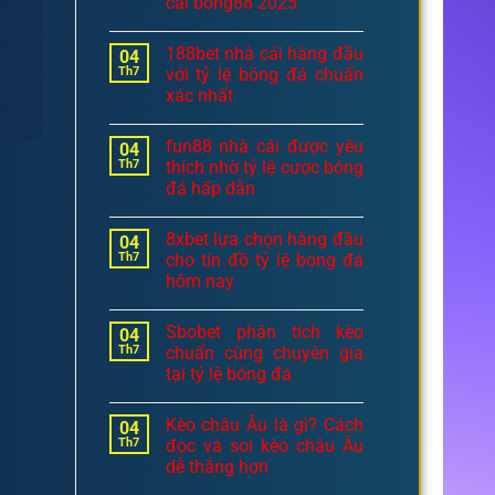
cái bong88 2025
188bet nhà cái hàng đầu
04
Th7
với tỷ lệ bóng đá chuẩn
xác nhất
fun88 nhà cái được yêu
04
Th7
thích nhờ tỷ lệ cược bóng
đá hấp dẫn
8xbet lựa chọn hàng đầu
04
Th7
cho tín đồ tỷ lệ bóng đá
hôm nay
Sbobet phân tích kèo
04
Th7
chuẩn cùng chuyên gia
tại tỷ lệ bóng đá
Kèo châu Âu là gì? Cách
04
Th7
đọc và soi kèo châu Âu
dễ thắng hơn