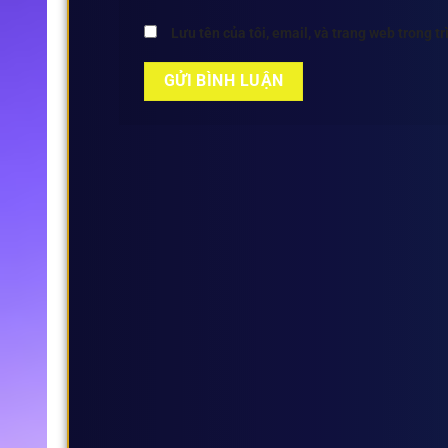
Lưu tên của tôi, email, và trang web trong tr