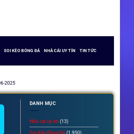
SOI KÈO BÓNG ĐÁ
NHÀ CÁI UY TÍN
TIN TỨC
06-2025
DANH MỤC
Nhà cái uy tín
(13)
Soi Kèo Bóng Đá
(1.950)