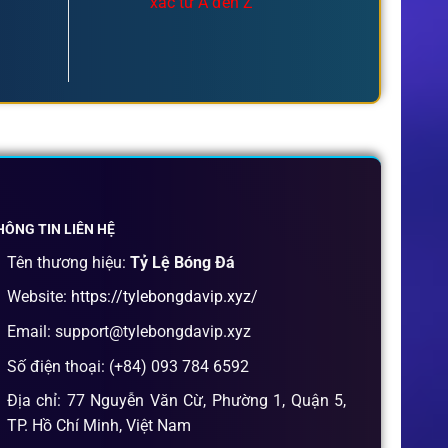
xác từ A đến Z
HÔNG TIN LIÊN HỆ
Tên thương hiệu:
Tỷ Lệ Bóng Đá
Website:
https://tylebongdavip.xyz/
Email:
support@tylebongdavip.xyz
Số điện thoại: (+84) 093 784 6592
Địa chỉ: 77 Nguyễn Văn Cừ, Phường 1, Quận 5,
TP. Hồ Chí Minh, Việt Nam