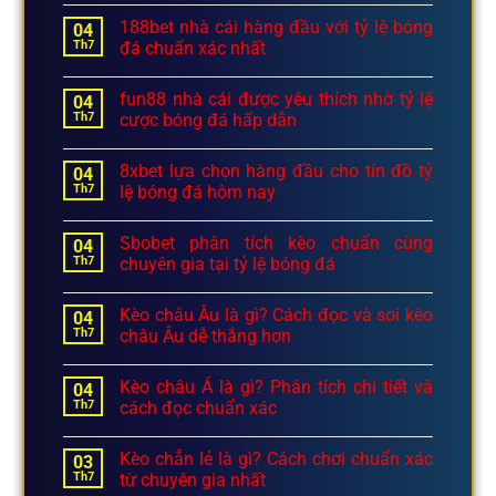
188bet nhà cái hàng đầu với tỷ lệ bóng
04
Th7
đá chuẩn xác nhất
fun88 nhà cái được yêu thích nhờ tỷ lệ
04
Th7
cược bóng đá hấp dẫn
8xbet lựa chọn hàng đầu cho tín đồ tỷ
04
Th7
lệ bóng đá hôm nay
Sbobet phân tích kèo chuẩn cùng
04
Th7
chuyên gia tại tỷ lệ bóng đá
Kèo châu Âu là gì? Cách đọc và soi kèo
04
Th7
châu Âu dễ thắng hơn
Kèo châu Á là gì? Phân tích chi tiết và
04
Th7
cách đọc chuẩn xác
Kèo chẵn lẻ là gì? Cách chơi chuẩn xác
03
Th7
từ chuyên gia nhất