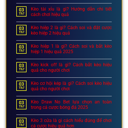
Kèo tài xỉu là gì? Hướng dẫn chi tiết
03
Th7
cách chơi hiệu quả
Kèo hiệp 2 là gì? Cách soi và đặt cược
03
Th7
kèo hiệp 2 hiệu quả
Kèo hiệp 1 là gì? Cách soi và bắt kèo
03
Th7
hiệp 1 hiệu quả 2025
Kèo kick off là gì? Cách bắt kèo hiệu
03
Th7
quả cho người chơi
Kèo cơ hội kép là gì? Cách soi kèo hiệu
03
Th7
quả cho người chơi
Kèo Draw No Bet lựa chọn an toàn
03
Th7
trong cá cược bóng đá 2025
Kèo 3 cửa là gì cách hiểu đúng để chơi
03
Th7
cá cược hiệu quả hơn