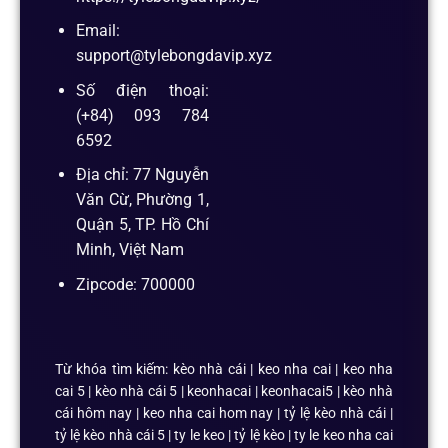
Email:
support@tylebongdavip.xyz
Số điện thoại:
(+84) 093 784
6592
Địa chỉ: 77 Nguyễn
Văn Cừ, Phường 1,
Quận 5, TP. Hồ Chí
Minh, Việt Nam
Zipcode: 700000
Từ khóa tìm kiếm: kèo nhà cái | keo nha cai | keo nha
cai 5 | kèo nhà cái 5 | keonhacai | keonhacai5 | kèo nhà
cái hôm nay | keo nha cai hom nay | tỷ lệ kèo nhà cái |
tỷ lệ kèo nhà cái 5 | ty le keo | tỷ lệ kèo | ty le keo nha cai