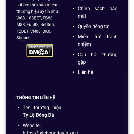
soi kèo thể thao từ các
Chính sách bảo
thương hiệu uy tín như
mật
W88, 188BET, FB88,
M88, Fun88, Bet365,
Quyền riêng tư
12BET, VN88, BK8,
Miễn trừ trách
Sbobet.
nhiệm
Câu hỏi thường
gặp
Liên hệ
THÔNG TIN LIÊN HỆ
Tên thương hiệu:
Tỷ Lệ Bóng Đá
Website:
https://tylebongdavip.xyz/