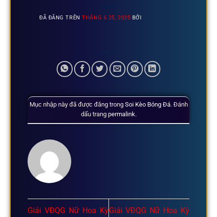
ĐÃ ĐĂNG TRÊN
THÁNG 6 25, 2025
BỞI
Mục nhập này đã được đăng trong
Soi Kèo Bóng Đá
. Đánh
dấu trang
permalink
.
Giải VĐQG Nữ Hoa Kỳ
Giải VĐQG Nữ Hoa Kỳ