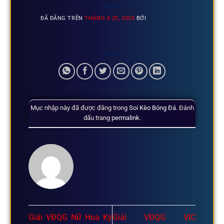
ĐÃ ĐĂNG TRÊN
THÁNG 6 25, 2025
BỞI
Mục nhập này đã được đăng trong
Soi Kèo Bóng Đá
. Đánh
dấu trang
permalink
.
Giải VĐQG Nữ Hoa Kỳ
Giải VĐQG VIC