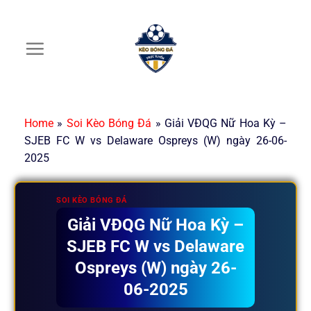
Chuyển
đến
nội
dung
Home
»
Soi Kèo Bóng Đá
»
Giải VĐQG Nữ Hoa Kỳ –
SJEB FC W vs Delaware Ospreys (W) ngày 26-06-
2025
SOI KÈO BÓNG ĐÁ
Giải VĐQG Nữ Hoa Kỳ –
SJEB FC W vs Delaware
Ospreys (W) ngày 26-
06-2025