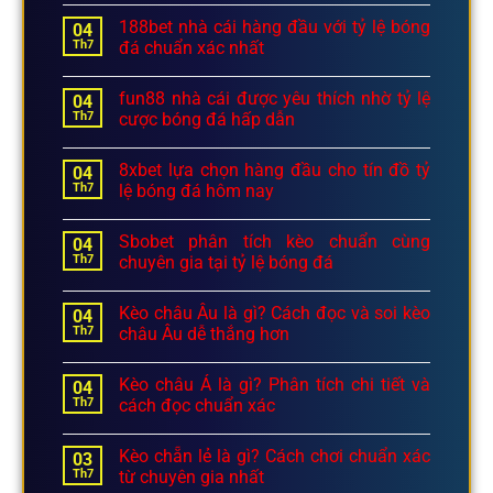
188bet nhà cái hàng đầu với tỷ lệ bóng
04
Th7
đá chuẩn xác nhất
fun88 nhà cái được yêu thích nhờ tỷ lệ
04
Th7
cược bóng đá hấp dẫn
8xbet lựa chọn hàng đầu cho tín đồ tỷ
04
Th7
lệ bóng đá hôm nay
Sbobet phân tích kèo chuẩn cùng
04
Th7
chuyên gia tại tỷ lệ bóng đá
Kèo châu Âu là gì? Cách đọc và soi kèo
04
Th7
châu Âu dễ thắng hơn
Kèo châu Á là gì? Phân tích chi tiết và
04
Th7
cách đọc chuẩn xác
Kèo chẵn lẻ là gì? Cách chơi chuẩn xác
03
Th7
từ chuyên gia nhất