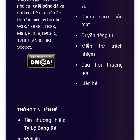
vụ
nhà cái,
tỷ lệ bóng đá
và
soi kèo thể thao từ các
Chính sách bảo
thương hiệu uy tín như
mật
W88, 188BET, FB88,
M88, Fun88, Bet365,
Quyền riêng tư
12BET, VN88, BK8,
Miễn trừ trách
Sbobet.
nhiệm
Câu hỏi thường
gặp
Liên hệ
THÔNG TIN LIÊN HỆ
Tên thương hiệu:
Tỷ Lệ Bóng Đá
Website: