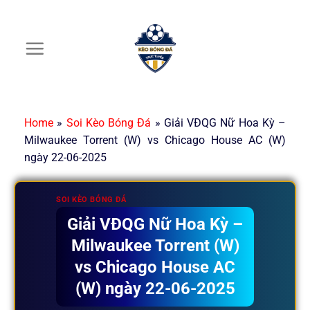
Chuyển
đến
nội
dung
Home
»
Soi Kèo Bóng Đá
»
Giải VĐQG Nữ Hoa Kỳ –
Milwaukee Torrent (W) vs Chicago House AC (W)
ngày 22-06-2025
SOI KÈO BÓNG ĐÁ
Giải VĐQG Nữ Hoa Kỳ –
Milwaukee Torrent (W)
vs Chicago House AC
(W) ngày 22-06-2025