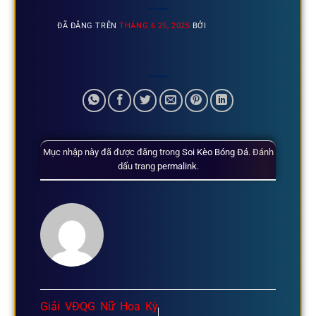
ĐÃ ĐĂNG TRÊN
THÁNG 6 25, 2025
BỞI
Mục nhập này đã được đăng trong
Soi Kèo Bóng Đá
. Đánh
dấu trang
permalink
.
Giải VĐQG Nữ Hoa Kỳ