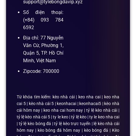
support@tylebongdavip.xyz
Số điện thoại:
(+84) 093 784
6592
Địa chỉ: 77 Nguyễn
Văn Cừ, Phường 1,
Quận 5, TP. Hồ Chí
Minh, Việt Nam
Zipcode: 700000
Từ khóa tìm kiếm: kèo nhà cái | keo nha cai | keo nha
cai 5 | kèo nhà cái 5 | keonhacai | keonhacai5 | kèo nhà
cái hôm nay | keo nha cai hom nay | tỷ lệ kèo nhà cái |
tỷ lệ kèo nhà cái 5 | ty le keo | tỷ lệ kèo | ty le keo nha cai
| tỷ lệ kèo bóng đá | tỷ lệ kèo trực tuyến | lệ kèo nhà cái
hôm nay | kèo bóng đá hôm nay | kèo bóng đá | Kèo