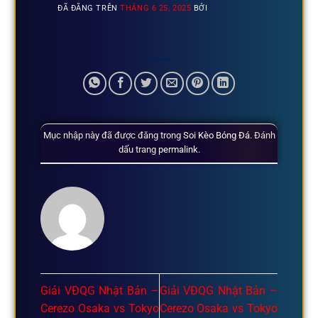
ĐÃ ĐĂNG TRÊN
THÁNG 6 25, 2025
BỞI
Mục nhập này đã được đăng trong
Soi Kèo Bóng Đá
. Đánh
dấu trang
permalink
.
Giải VĐQG Nhật Bản –
Giải VĐQG Nhật Bản –
Cerezo Osaka vs Tokyo
Cerezo Osaka vs Tokyo