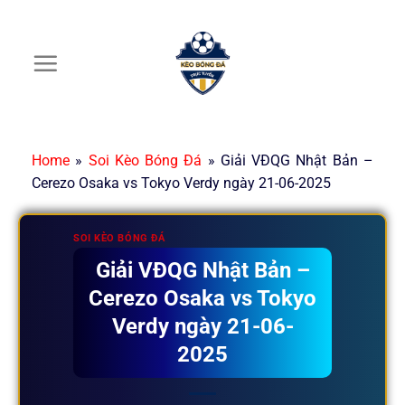
Chuyển
đến
nội
dung
Home
»
Soi Kèo Bóng Đá
»
Giải VĐQG Nhật Bản –
Cerezo Osaka vs Tokyo Verdy ngày 21-06-2025
SOI KÈO BÓNG ĐÁ
Giải VĐQG Nhật Bản –
Cerezo Osaka vs Tokyo
Verdy ngày 21-06-
2025