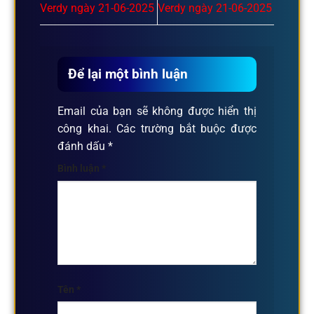
Verdy ngày 21-06-2025
Verdy ngày 21-06-2025
Để lại một bình luận
Email của bạn sẽ không được hiển thị
công khai.
Các trường bắt buộc được
đánh dấu
*
Bình luận
*
Tên
*