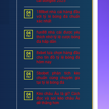
cái bong88 2025
188bet nhà cái hàng đầu
04
Th7
với tỷ lệ bóng đá chuẩn
xác nhất
fun88 nhà cái được yêu
04
Th7
thích nhờ tỷ lệ cược bóng
đá hấp dẫn
8xbet lựa chọn hàng đầu
04
Th7
cho tín đồ tỷ lệ bóng đá
hôm nay
Sbobet phân tích kèo
04
Th7
chuẩn cùng chuyên gia
tại tỷ lệ bóng đá
Kèo châu Âu là gì? Cách
04
Th7
đọc và soi kèo châu Âu
dễ thắng hơn