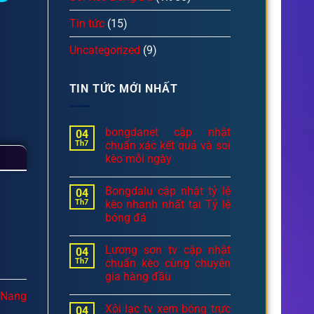
Tin tức
(15)
Uncategorized
(9)
TIN TỨC MỚI NHẤT
bongdanet cập nhật
04
Th7
chuẩn xác kết quả và soi
kèo mỗi ngày
Bongdalu cập nhật tỷ lệ
04
Th7
kèo nhanh nhất tại Tỷ lệ
bóng đá
Lương sơn tv cập nhật
04
Th7
chuẩn kèo cùng chuyên
gia hàng đầu
 Nang
Xôi lạc tv xem bóng trực
04