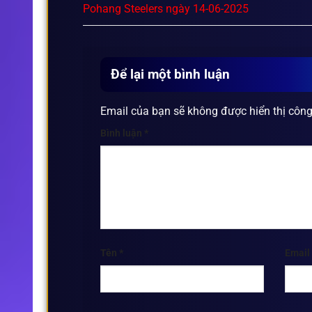
Pohang Steelers ngày 14-06-2025
Để lại một bình luận
Email của bạn sẽ không được hiển thị công
Bình luận
*
Tên
*
Email