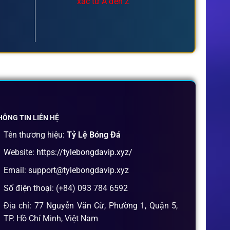
xác từ A đến Z
HÔNG TIN LIÊN HỆ
Tên thương hiệu:
Tỷ Lệ Bóng Đá
Website:
https://tylebongdavip.xyz/
Email:
support@tylebongdavip.xyz
Số điện thoại: (+84) 093 784 6592
Địa chỉ: 77 Nguyễn Văn Cừ, Phường 1, Quận 5,
TP. Hồ Chí Minh, Việt Nam