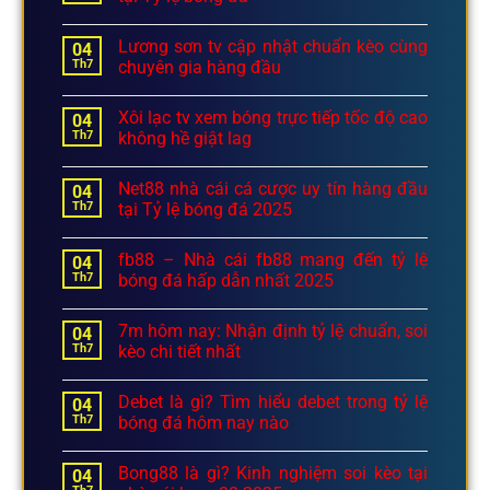
Lương sơn tv cập nhật chuẩn kèo cùng
04
Th7
chuyên gia hàng đầu
Xôi lạc tv xem bóng trực tiếp tốc độ cao
04
Th7
không hề giật lag
Net88 nhà cái cá cược uy tín hàng đầu
04
Th7
tại Tỷ lệ bóng đá 2025
fb88 – Nhà cái fb88 mang đến tỷ lệ
04
Th7
bóng đá hấp dẫn nhất 2025
7m hôm nay: Nhận định tỷ lệ chuẩn, soi
04
Th7
kèo chi tiết nhất
Debet là gì? Tìm hiểu debet trong tỷ lệ
04
Th7
bóng đá hôm nay nào
Bong88 là gì? Kinh nghiệm soi kèo tại
04