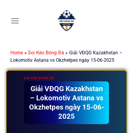
Chuyển
đến
nội
dung
Home
»
Soi Kèo Bóng Đá
»
Giải VĐQG Kazakhstan –
Lokomotiv Astana vs Okzhetpes ngày 15-06-2025
SOI KÈO BÓNG ĐÁ
Giải VĐQG Kazakhstan
– Lokomotiv Astana vs
Okzhetpes ngày 15-06-
2025