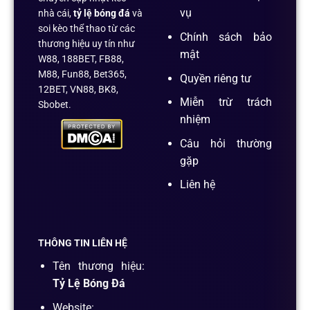
vụ
nhà cái,
tỷ lệ bóng đá
và
soi kèo thể thao từ các
Chính sách bảo
thương hiệu uy tín như
mật
W88, 188BET, FB88,
M88, Fun88, Bet365,
Quyền riêng tư
12BET, VN88, BK8,
Miễn trừ trách
Sbobet.
nhiệm
Câu hỏi thường
gặp
Liên hệ
THÔNG TIN LIÊN HỆ
Tên thương hiệu:
Tỷ Lệ Bóng Đá
Website: