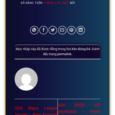
ĐÃ ĐĂNG TRÊN
THÁNG 6 25, 2025
BỞI
Mục nhập này đã được đăng trong
Soi Kèo Bóng Đá
. Đánh
dấu trang
permalink
.
Giải VĐQG VIC
USA Major League
(Australia) – Green
Soccer – New England