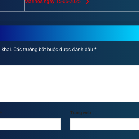
Marinos ngày 15-06-2025
 khai.
Các trường bắt buộc được đánh dấu
*
*
Trang web