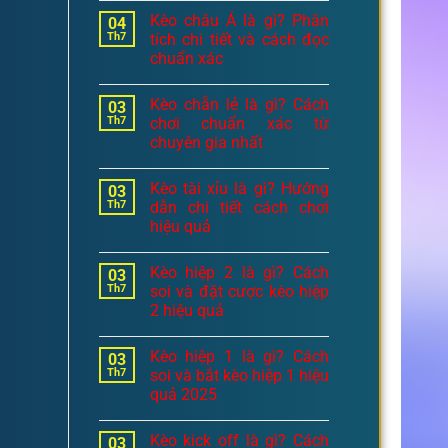
Kèo châu Á là gì? Phân
04
Th7
tích chi tiết và cách đọc
chuẩn xác
Kèo chẵn lẻ là gì? Cách
03
Th7
chơi chuẩn xác từ
chuyên gia nhất
Kèo tài xỉu là gì? Hướng
03
Th7
dẫn chi tiết cách chơi
hiệu quả
Kèo hiệp 2 là gì? Cách
03
Th7
soi và đặt cược kèo hiệp
2 hiệu quả
Kèo hiệp 1 là gì? Cách
03
Th7
soi và bắt kèo hiệp 1 hiệu
quả 2025
Kèo kick off là gì? Cách
03