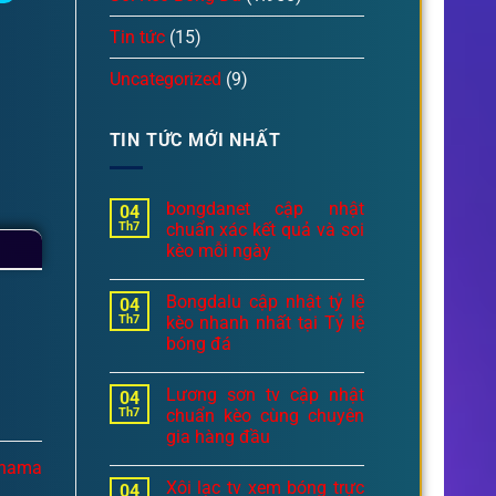
Tin tức
(15)
Uncategorized
(9)
TIN TỨC MỚI NHẤT
bongdanet cập nhật
04
Th7
chuẩn xác kết quả và soi
kèo mỗi ngày
Bongdalu cập nhật tỷ lệ
04
Th7
kèo nhanh nhất tại Tỷ lệ
bóng đá
Lương sơn tv cập nhật
04
Th7
chuẩn kèo cùng chuyên
gia hàng đầu
ohama
Xôi lạc tv xem bóng trực
04