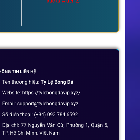
xác từ A đến Z
HÔNG TIN LIÊN HỆ
Tên thương hiệu:
Tỷ Lệ Bóng Đá
Website:
https://tylebongdavip.xyz/
Email:
support@tylebongdavip.xyz
Số điện thoại: (+84) 093 784 6592
Địa chỉ: 77 Nguyễn Văn Cừ, Phường 1, Quận 5,
TP. Hồ Chí Minh, Việt Nam