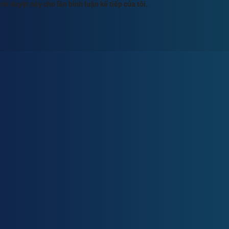
ình duyệt này cho lần bình luận kế tiếp của tôi.