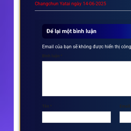
Changchun Yatai ngày 14-06-2025
Để lại một bình luận
Email của bạn sẽ không được hiển thị công
Bình luận
*
Tên
*
Email