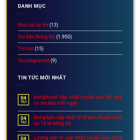
DANH MỤC
Nhà cái uy tín
(13)
Soi Kèo Bóng Đá
(1.950)
Tin tức
(15)
Uncategorized
(9)
TIN TỨC MỚI NHẤT
bongdanet cập nhật chuẩn xác kết quả
04
Th7
và soi kèo mỗi ngày
Bongdalu cập nhật tỷ lệ kèo nhanh nhất
04
Th7
tại Tỷ lệ bóng đá
Lương sơn tv cập nhật chuẩn kèo cùng
04