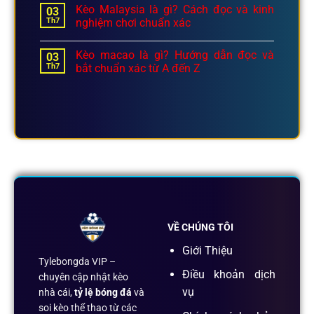
Kèo Malaysia là gì? Cách đọc và kinh
03
Th7
nghiệm chơi chuẩn xác
Kèo macao là gì? Hướng dẫn đọc và
03
Th7
bắt chuẩn xác từ A đến Z
VỀ CHÚNG TÔI
Giới Thiệu
Tylebongda VIP –
Điều khoản dịch
chuyên cập nhật kèo
vụ
nhà cái,
tỷ lệ bóng đá
và
soi kèo thể thao từ các