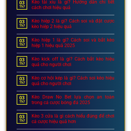
Kèo tài xỉu là gì? Hướng dẫn chi tiết
03
Th7
cách chơi hiệu quả
Kèo hiệp 2 là gì? Cách soi và đặt cược
03
Th7
kèo hiệp 2 hiệu quả
Kèo hiệp 1 là gì? Cách soi và bắt kèo
03
Th7
hiệp 1 hiệu quả 2025
Kèo kick off là gì? Cách bắt kèo hiệu
03
Th7
quả cho người chơi
Kèo cơ hội kép là gì? Cách soi kèo hiệu
03
Th7
quả cho người chơi
Kèo Draw No Bet lựa chọn an toàn
03
Th7
trong cá cược bóng đá 2025
Kèo 3 cửa là gì cách hiểu đúng để chơi
03
Th7
cá cược hiệu quả hơn