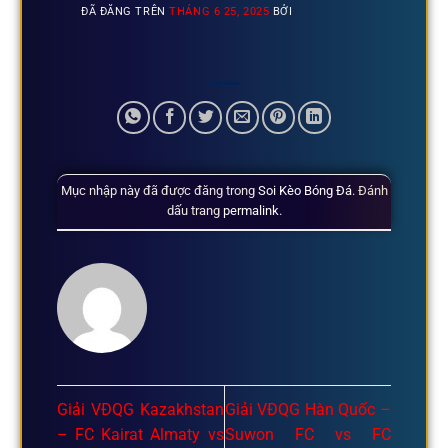
ĐÃ ĐĂNG TRÊN
THÁNG 6 25, 2025
BỞI
Mục nhập này đã được đăng trong
Soi Kèo Bóng Đá
. Đánh
dấu trang
permalink
.
Giải VĐQG Kazakhstan
Giải VĐQG Hàn Quốc –
– FC Kairat Almaty vs
Suwon FC vs FC