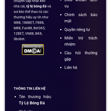
chuyên cập nhật kèo
vụ
nhà cái,
tỷ lệ bóng đá
và
soi kèo thể thao từ các
Chính sách bảo
thương hiệu uy tín như
mật
W88, 188BET, FB88,
M88, Fun88, Bet365,
Quyền riêng tư
12BET, VN88, BK8,
Miễn trừ trách
Sbobet.
nhiệm
Câu hỏi thường
gặp
Liên hệ
THÔNG TIN LIÊN HỆ
Tên thương hiệu:
Tỷ Lệ Bóng Đá