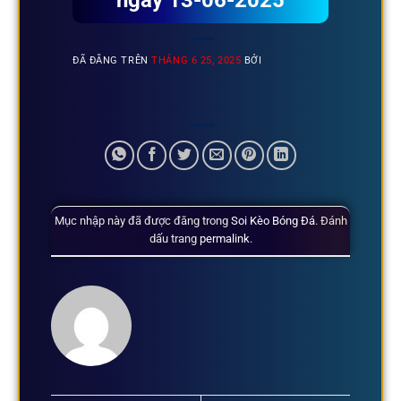
ngày 13-06-2025
ĐÃ ĐĂNG TRÊN
THÁNG 6 25, 2025
BỞI
Mục nhập này đã được đăng trong
Soi Kèo Bóng Đá
. Đánh
dấu trang
permalink
.