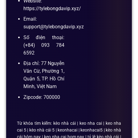
Website:
https://tylebongdavip.xyz/
Email:
support@tylebongdavip.xyz
Số điện thoại:
(+84) 093 784
6592
Địa chỉ: 77 Nguyễn
Văn Cừ, Phường 1,
Quận 5, TP. Hồ Chí
Minh, Việt Nam
Zipcode: 700000
Từ khóa tìm kiếm: kèo nhà cái | keo nha cai | keo nha
cai 5 | kèo nhà cái 5 | keonhacai | keonhacai5 | kèo nhà
cái hôm nay | keo nha cai hom nay | tỷ lệ kèo nhà cái |