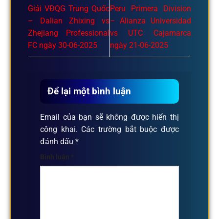
Giải VĐQG Trung Quốc
Peru Primera Division
– Dalian Zhixing vs
– Alianza Universidad
Zhejiang Professional
vs UTC Cajamarca
FC ngày 30-06-2025
ngày 21-06-2025
Để lại một bình luận
Email của bạn sẽ không được hiển thị
công khai.
Các trường bắt buộc được
đánh dấu
*
Bình luận
*