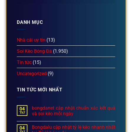
DANH MỤC
Nhà cái uy tín
(13)
Soi Kèo Bóng Đá
(1.950)
Tin tức
(15)
Uncategorized
(9)
TIN TỨC MỚI NHẤT
bongdanet cập nhật chuẩn xác kết quả
04
Th7
và soi kèo mỗi ngày
Bongdalu cập nhật tỷ lệ kèo nhanh nhất
04
Th7