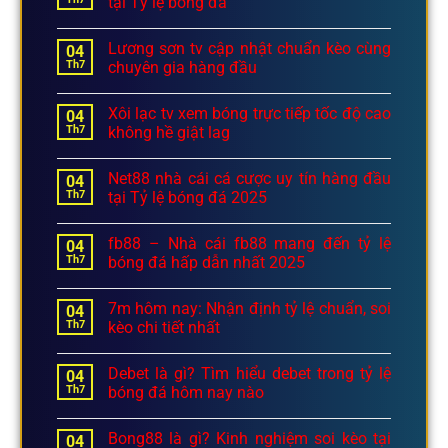
tại Tỷ lệ bóng đá
Lương sơn tv cập nhật chuẩn kèo cùng
04
Th7
chuyên gia hàng đầu
Xôi lạc tv xem bóng trực tiếp tốc độ cao
04
Th7
không hề giật lag
Net88 nhà cái cá cược uy tín hàng đầu
04
Th7
tại Tỷ lệ bóng đá 2025
fb88 – Nhà cái fb88 mang đến tỷ lệ
04
Th7
bóng đá hấp dẫn nhất 2025
7m hôm nay: Nhận định tỷ lệ chuẩn, soi
04
Th7
kèo chi tiết nhất
Debet là gì? Tìm hiểu debet trong tỷ lệ
04
Th7
bóng đá hôm nay nào
Bong88 là gì? Kinh nghiệm soi kèo tại
04