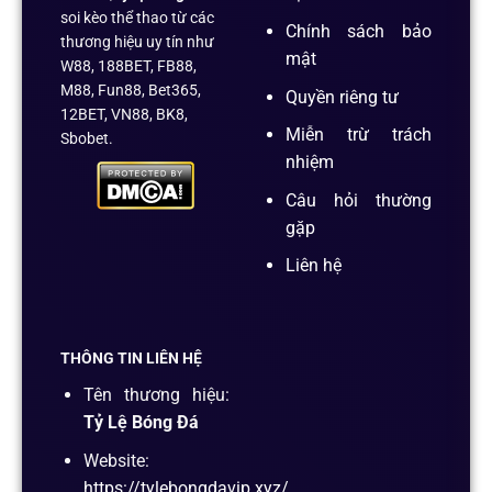
soi kèo thể thao từ các
Chính sách bảo
thương hiệu uy tín như
mật
W88, 188BET, FB88,
M88, Fun88, Bet365,
Quyền riêng tư
12BET, VN88, BK8,
Miễn trừ trách
Sbobet.
nhiệm
Câu hỏi thường
gặp
Liên hệ
THÔNG TIN LIÊN HỆ
Tên thương hiệu:
Tỷ Lệ Bóng Đá
Website:
https://tylebongdavip.xyz/