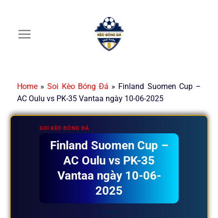
Chuyển
đến
nội
dung
Home
»
Soi Kèo Bóng Đá
»
Finland Suomen Cup –
AC Oulu vs PK-35 Vantaa ngày 10-06-2025
SOI KÈO BÓNG ĐÁ
Finland Suomen Cup –
AC Oulu vs PK-35
Vantaa ngày 10-06-
2025