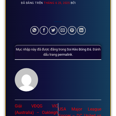
ĐÃ ĐĂNG TRÊN
THÁNG 6 25, 2025
BỞI
Mục nhập này đã được đăng trong
Soi Kèo Bóng Đá
. Đánh
dấu trang
permalink
.
Giải VĐQG VIC
USA Major League
(Australia) – Oakleigh
Soccer – DC United vs