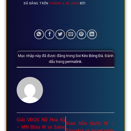
ĐÃ ĐĂNG TRÊN
THÁNG 6 25, 2025
BỞI
Mục nhập này đã được đăng trong
Soi Kèo Bóng Đá
. Đánh
dấu trang
permalink
.
Giải VĐQG Nữ Hoa Kỳ
Giao hữu Quốc tế –
– MN Bliss W vs Salvo
Slovakia vs Israel ngày