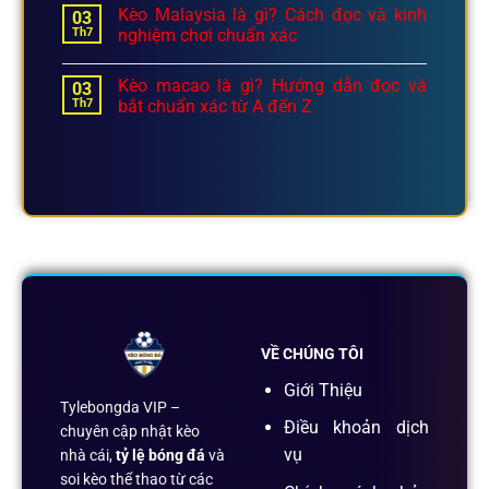
Kèo Malaysia là gì? Cách đọc và kinh
03
Th7
nghiệm chơi chuẩn xác
Kèo macao là gì? Hướng dẫn đọc và
03
Th7
bắt chuẩn xác từ A đến Z
VỀ CHÚNG TÔI
Giới Thiệu
Tylebongda VIP –
Điều khoản dịch
chuyên cập nhật kèo
vụ
nhà cái,
tỷ lệ bóng đá
và
soi kèo thể thao từ các