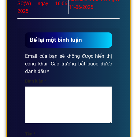
SC(W) ngày 16-06-
11-06-2025
2025
Để lại một bình luận
Email của bạn sẽ không được hiển thị
công khai.
Các trường bắt buộc được
đánh dấu
*
Bình luận
*
Tên
*