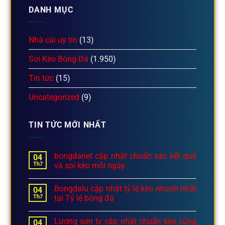
DANH MỤC
Nhà cái uy tín
(13)
Soi Kèo Bóng Đá
(1.950)
Tin tức
(15)
Uncategorized
(9)
TIN TỨC MỚI NHẤT
bongdanet cập nhật chuẩn xác kết quả
04
Th7
và soi kèo mỗi ngày
Bongdalu cập nhật tỷ lệ kèo nhanh nhất
04
Th7
tại Tỷ lệ bóng đá
Lương sơn tv cập nhật chuẩn kèo cùng
04