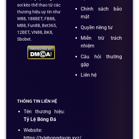
soi kèo thể thao từ các
Chính sách bảo
thương hiệu uy tín như
mật
W88, 188BET, FB88,
M88, Fun88, Bet365,
Quyền riêng tư
12BET, VN88, BK8,
Miễn trừ trách
Sbobet.
nhiệm
Câu hỏi thường
gặp
Liên hệ
THÔNG TIN LIÊN HỆ
Tên thương hiệu:
Tỷ Lệ Bóng Đá
Website:
https://tylebongdavip.xyz/