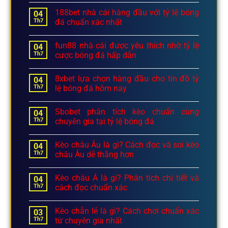
188bet nhà cái hàng đầu với tỷ lệ bóng
04
Th7
đá chuẩn xác nhất
fun88 nhà cái được yêu thích nhờ tỷ lệ
04
Th7
cược bóng đá hấp dẫn
8xbet lựa chọn hàng đầu cho tín đồ tỷ
04
Th7
lệ bóng đá hôm nay
Sbobet phân tích kèo chuẩn cùng
04
Th7
chuyên gia tại tỷ lệ bóng đá
Kèo châu Âu là gì? Cách đọc và soi kèo
04
Th7
châu Âu dễ thắng hơn
Kèo châu Á là gì? Phân tích chi tiết và
04
Th7
cách đọc chuẩn xác
Kèo chẵn lẻ là gì? Cách chơi chuẩn xác
03
Th7
từ chuyên gia nhất