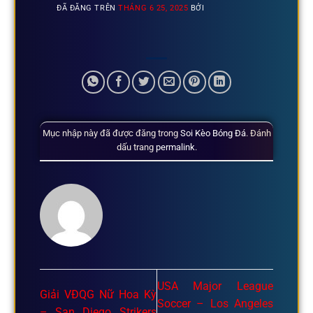
ĐÃ ĐĂNG TRÊN
THÁNG 6 25, 2025
BỞI
Mục nhập này đã được đăng trong
Soi Kèo Bóng Đá
. Đánh
dấu trang
permalink
.
USA Major League
Giải VĐQG Nữ Hoa Kỳ
Soccer – Los Angeles
– San Diego Strikers