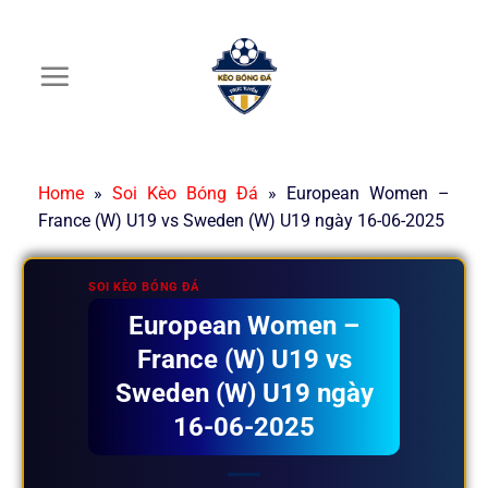
Chuyển
đến
nội
dung
Home
»
Soi Kèo Bóng Đá
»
European Women –
France (W) U19 vs Sweden (W) U19 ngày 16-06-2025
SOI KÈO BÓNG ĐÁ
European Women –
France (W) U19 vs
Sweden (W) U19 ngày
16-06-2025