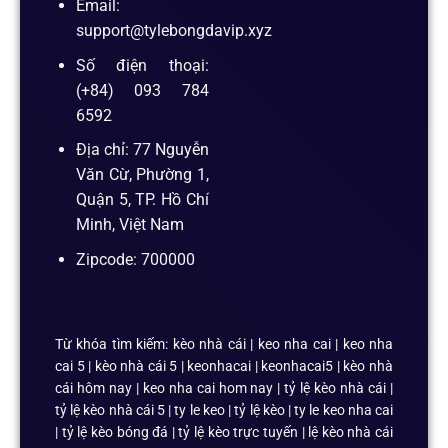
Email:
support@tylebongdavip.xyz
Số điện thoại:
(+84) 093 784
6592
Địa chỉ: 77 Nguyễn
Văn Cừ, Phường 1,
Quận 5, TP. Hồ Chí
Minh, Việt Nam
Zipcode: 700000
Từ khóa tìm kiếm: kèo nhà cái | keo nha cai | keo nha
cai 5 | kèo nhà cái 5 | keonhacai | keonhacai5 | kèo nhà
cái hôm nay | keo nha cai hom nay | tỷ lệ kèo nhà cái |
tỷ lệ kèo nhà cái 5 | ty le keo | tỷ lệ kèo | ty le keo nha cai
| tỷ lệ kèo bóng đá | tỷ lệ kèo trực tuyến | lệ kèo nhà cái