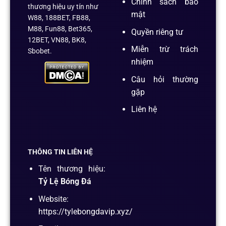
Chính sách bảo
thương hiệu uy tín như
mật
W88, 188BET, FB88,
M88, Fun88, Bet365,
Quyền riêng tư
12BET, VN88, BK8,
Miễn trừ trách
Sbobet.
nhiệm
Câu hỏi thường
gặp
Liên hệ
THÔNG TIN LIÊN HỆ
Tên thương hiệu:
Tỷ Lệ Bóng Đá
Website:
https://tylebongdavip.xyz/