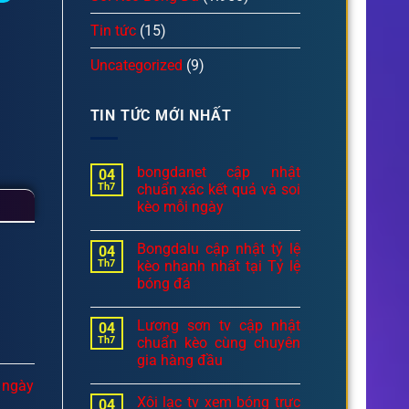
Tin tức
(15)
Uncategorized
(9)
TIN TỨC MỚI NHẤT
bongdanet cập nhật
04
Th7
chuẩn xác kết quả và soi
kèo mỗi ngày
Bongdalu cập nhật tỷ lệ
04
Th7
kèo nhanh nhất tại Tỷ lệ
bóng đá
Lương sơn tv cập nhật
04
Th7
chuẩn kèo cùng chuyên
gia hàng đầu
K ngày
Xôi lạc tv xem bóng trực
04