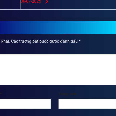
06-07-2025
 khai.
Các trường bắt buộc được đánh dấu
*
*
Trang web