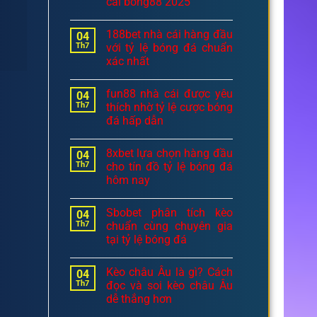
cái bong88 2025
188bet nhà cái hàng đầu
04
Th7
với tỷ lệ bóng đá chuẩn
xác nhất
fun88 nhà cái được yêu
04
Th7
thích nhờ tỷ lệ cược bóng
đá hấp dẫn
8xbet lựa chọn hàng đầu
04
Th7
cho tín đồ tỷ lệ bóng đá
hôm nay
Sbobet phân tích kèo
04
Th7
chuẩn cùng chuyên gia
tại tỷ lệ bóng đá
Kèo châu Âu là gì? Cách
04
Th7
đọc và soi kèo châu Âu
dễ thắng hơn