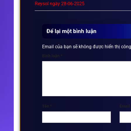
Reysol ngày 28-06-2025
Để lại một bình luận
Email của bạn sẽ không được hiển thị công
Bình luận
*
Tên
*
Email