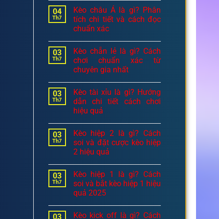
Kèo châu Á là gì? Phân
04
Th7
tích chi tiết và cách đọc
chuẩn xác
Kèo chẵn lẻ là gì? Cách
03
Th7
chơi chuẩn xác từ
chuyên gia nhất
Kèo tài xỉu là gì? Hướng
03
Th7
dẫn chi tiết cách chơi
hiệu quả
Kèo hiệp 2 là gì? Cách
03
Th7
soi và đặt cược kèo hiệp
2 hiệu quả
Kèo hiệp 1 là gì? Cách
03
Th7
soi và bắt kèo hiệp 1 hiệu
quả 2025
Kèo kick off là gì? Cách
03