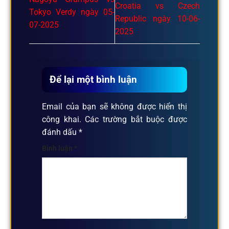
Croatia vs Czech
Tokyo Verdy ngày 05-
Republic ngày 10-06-
07-2025
2025
Để lại một bình luận
Email của bạn sẽ không được hiển thị
công khai.
Các trường bắt buộc được
đánh dấu
*
Bình luận
*