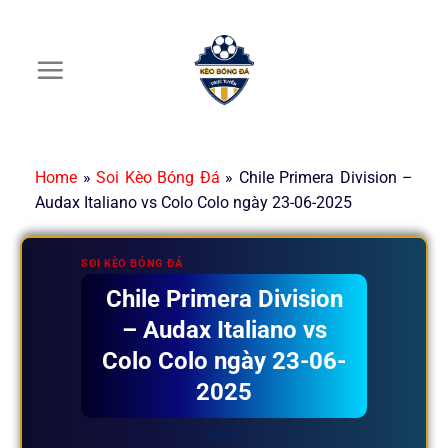
Chuyển
đến
nội
dung
Home
»
Soi Kèo Bóng Đá
»
Chile Primera Division –
Audax Italiano vs Colo Colo ngày 23-06-2025
SOI KÈO BÓNG ĐÁ
Chile Primera Division
– Audax Italiano vs
Colo Colo ngày 23-06-
2025