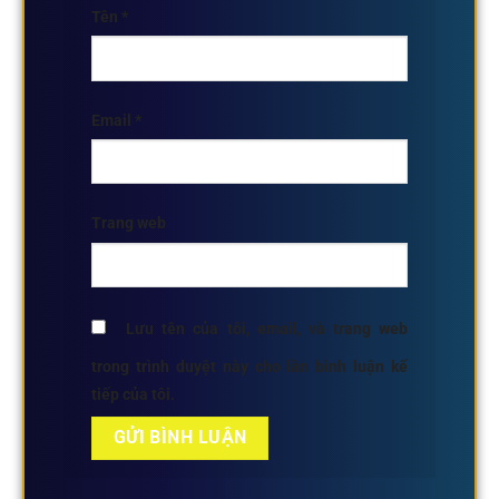
Tên
*
Email
*
Trang web
Lưu tên của tôi, email, và trang web
trong trình duyệt này cho lần bình luận kế
tiếp của tôi.