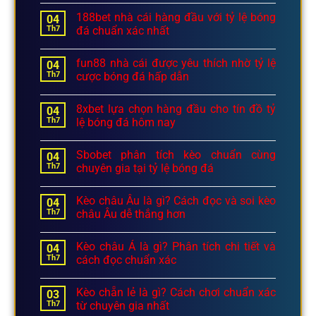
188bet nhà cái hàng đầu với tỷ lệ bóng
04
Th7
đá chuẩn xác nhất
fun88 nhà cái được yêu thích nhờ tỷ lệ
04
Th7
cược bóng đá hấp dẫn
8xbet lựa chọn hàng đầu cho tín đồ tỷ
04
Th7
lệ bóng đá hôm nay
Sbobet phân tích kèo chuẩn cùng
04
Th7
chuyên gia tại tỷ lệ bóng đá
Kèo châu Âu là gì? Cách đọc và soi kèo
04
Th7
châu Âu dễ thắng hơn
Kèo châu Á là gì? Phân tích chi tiết và
04
Th7
cách đọc chuẩn xác
Kèo chẵn lẻ là gì? Cách chơi chuẩn xác
03
Th7
từ chuyên gia nhất