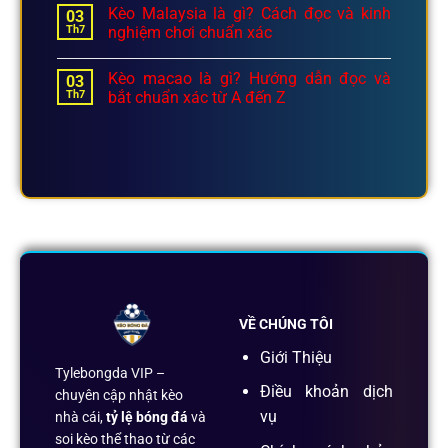
Kèo Malaysia là gì? Cách đọc và kinh
03
Th7
nghiệm chơi chuẩn xác
Kèo macao là gì? Hướng dẫn đọc và
03
Th7
bắt chuẩn xác từ A đến Z
VỀ CHÚNG TÔI
Giới Thiệu
Tylebongda VIP –
Điều khoản dịch
chuyên cập nhật kèo
vụ
nhà cái,
tỷ lệ bóng đá
và
soi kèo thể thao từ các