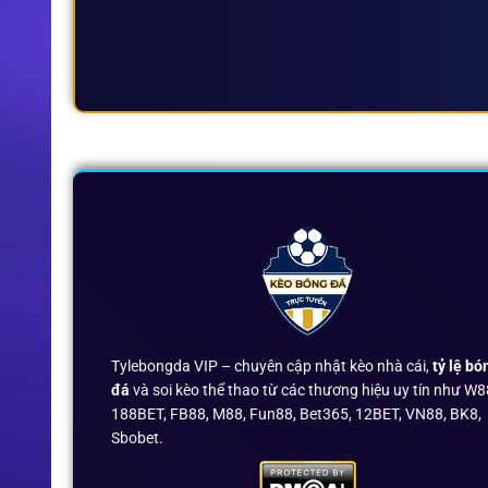
Tylebongda VIP – chuyên cập nhật kèo nhà cái,
tỷ lệ bó
đá
và soi kèo thể thao từ các thương hiệu uy tín như W8
188BET, FB88, M88, Fun88, Bet365, 12BET, VN88, BK8,
Sbobet.