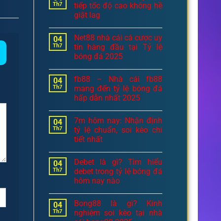
Th7
tiếp tốc độ cao không hề
giật lag
Net88 nhà cái cá cược uy
04
Th7
tín hàng đầu tại Tỷ lệ
bóng đá 2025
fb88 – Nhà cái fb88
04
Th7
mang đến tỷ lệ bóng đá
hấp dẫn nhất 2025
7m hôm nay: Nhận định
04
Th7
tỷ lệ chuẩn, soi kèo chi
tiết nhất
Debet là gì? Tìm hiểu
04
Th7
debet trong tỷ lệ bóng đá
hôm nay nào
Bong88 là gì? Kinh
04
Th7
nghiệm soi kèo tại nhà