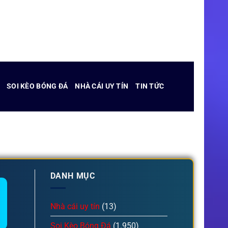
SOI KÈO BÓNG ĐÁ
NHÀ CÁI UY TÍN
TIN TỨC
DANH MỤC
Nhà cái uy tín
(13)
Soi Kèo Bóng Đá
(1.950)