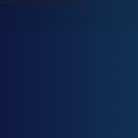
ình duyệt này cho lần bình luận kế tiếp của tôi.