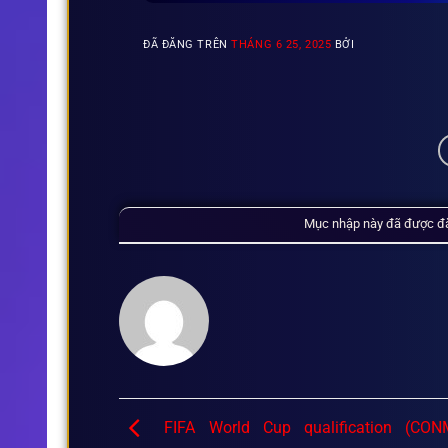
ĐÃ ĐĂNG TRÊN
THÁNG 6 25, 2025
BỞI
Mục nhập này đã được đ
FIFA World Cup qualification (CO