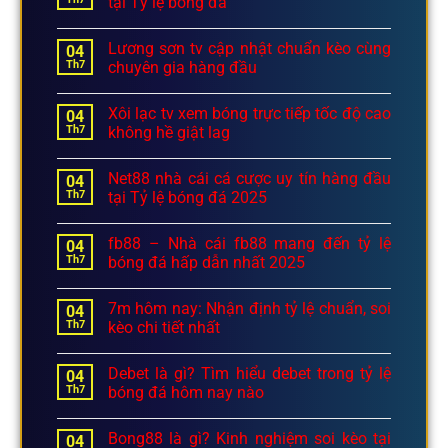
tại Tỷ lệ bóng đá
Lương sơn tv cập nhật chuẩn kèo cùng
04
Th7
chuyên gia hàng đầu
Xôi lạc tv xem bóng trực tiếp tốc độ cao
04
Th7
không hề giật lag
Net88 nhà cái cá cược uy tín hàng đầu
04
Th7
tại Tỷ lệ bóng đá 2025
fb88 – Nhà cái fb88 mang đến tỷ lệ
04
Th7
bóng đá hấp dẫn nhất 2025
7m hôm nay: Nhận định tỷ lệ chuẩn, soi
04
Th7
kèo chi tiết nhất
Debet là gì? Tìm hiểu debet trong tỷ lệ
04
Th7
bóng đá hôm nay nào
Bong88 là gì? Kinh nghiệm soi kèo tại
04