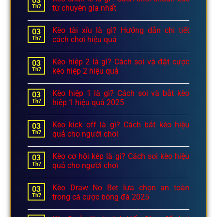
03
Th7
từ chuyên gia nhất
Kèo tài xỉu là gì? Hướng dẫn chi tiết
03
Th7
cách chơi hiệu quả
Kèo hiệp 2 là gì? Cách soi và đặt cược
03
Th7
kèo hiệp 2 hiệu quả
Kèo hiệp 1 là gì? Cách soi và bắt kèo
03
Th7
hiệp 1 hiệu quả 2025
Kèo kick off là gì? Cách bắt kèo hiệu
03
Th7
quả cho người chơi
Kèo cơ hội kép là gì? Cách soi kèo hiệu
03
Th7
quả cho người chơi
Kèo Draw No Bet lựa chọn an toàn
03
Th7
trong cá cược bóng đá 2025