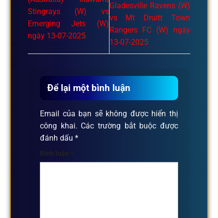
Gladesville Ravens (W)
Stingrays (W) vs
vs Mt Druitt Town
Emerging Jets (W)
Rangers FC (W) ngày
ngày 13-07-2025
13-07-2025
Để lại một bình luận
Email của bạn sẽ không được hiển thị
công khai.
Các trường bắt buộc được
đánh dấu
*
Bình luận
*