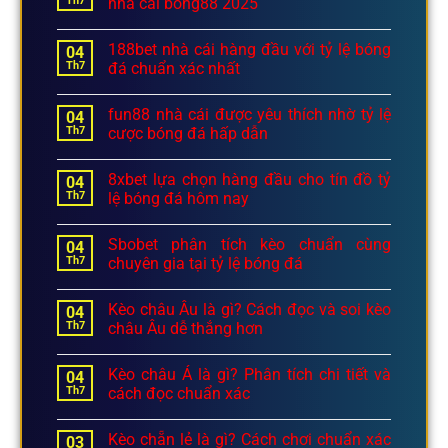
Th7
nhà cái bong88 2025
188bet nhà cái hàng đầu với tỷ lệ bóng
04
Th7
đá chuẩn xác nhất
fun88 nhà cái được yêu thích nhờ tỷ lệ
04
Th7
cược bóng đá hấp dẫn
8xbet lựa chọn hàng đầu cho tín đồ tỷ
04
Th7
lệ bóng đá hôm nay
Sbobet phân tích kèo chuẩn cùng
04
Th7
chuyên gia tại tỷ lệ bóng đá
Kèo châu Âu là gì? Cách đọc và soi kèo
04
Th7
châu Âu dễ thắng hơn
Kèo châu Á là gì? Phân tích chi tiết và
04
Th7
cách đọc chuẩn xác
Kèo chẵn lẻ là gì? Cách chơi chuẩn xác
03