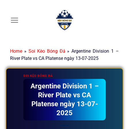
Chuyển
đến
nội
dung
Home
»
Soi Kèo Bóng Đá
»
Argentine Division 1 –
River Plate vs CA Platense ngày 13-07-2025
SOI KÈO BÓNG ĐÁ
Argentine Division 1 –
River Plate vs CA
Platense ngày 13-07-
2025