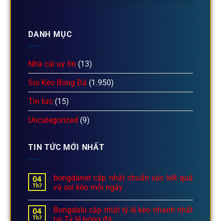
DANH MỤC
Nhà cái uy tín
(13)
Soi Kèo Bóng Đá
(1.950)
Tin tức
(15)
Uncategorized
(9)
TIN TỨC MỚI NHẤT
bongdanet cập nhật chuẩn xác kết quả
04
Th7
và soi kèo mỗi ngày
Bongdalu cập nhật tỷ lệ kèo nhanh nhất
04
Th7
tại Tỷ lệ bóng đá